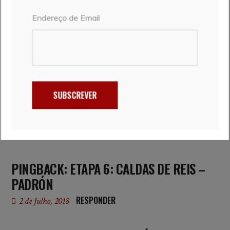
PR3 FISGAS DE ERMELO – SERRA DO ALVÃO
Endereço de Email
1 de Novembro, 2025
Vera e Marcelo
SUBSCREVER
COMENTÁRIOS
PINGBACK:
ETAPA 6: CALDAS DE REIS –
PADRÓN
RESPONDER
2 de Julho, 2018