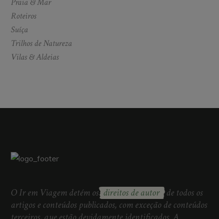
Praia & Mar
Roteiros
Suíça
Trilhos de Natureza
Vilas & Aldeias
O Ir em Viagem detém os
direitos de autor
de todos os
artigos e conteúdos publicados, com exceção de conteúdos
terceiros, que estão devidamente identificados. A