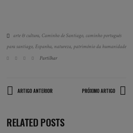
arte & cultura
,
Caminho de Santiago
,
caminho português
para santiago
,
Espanha
,
natureza
,
património da humanidade
Partilhar
ARTIGO ANTERIOR
PRÓXIMO ARTIGO
RELATED POSTS