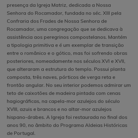
presença da Igreja Matriz, dedicada a Nossa
Senhora do Rocamador, fundada no séc. XIII pela
Confraria dos Frades de Nossa Senhora de
Rocamador, uma congregação que se dedicava à
assistência aos peregrinos compostelanos. Mantém
a tipologia primitiva e é um exemplar de transição
entre o românico e o gótico, mas foi sofrendo obras
posteriores, nomeadamente nos séculos XVI e XVII,
que alteraram a estrutura do templo. Possui planta
composta, três naves, pórticos de verga reta e
frontão angular. No seu interior podemos admirar um
teto de caixotões de madeira pintada com cenas
hagiográficas, na capela-mor azulejos do século
XVIII, azuis e brancos e no altar-mor azulejos
hispano-árabes. A Igreja foi restaurada no final dos
anos 90, no âmbito do Programa Aldeias Históricas
de Portugal.