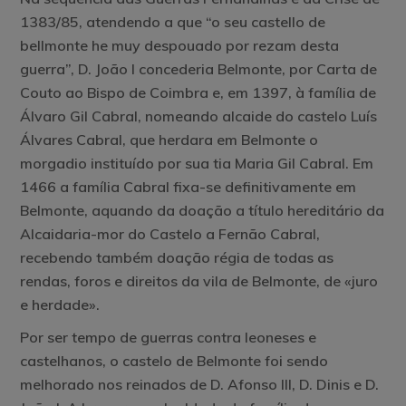
1383/85, atendendo a que “o seu castello de
bellmonte he muy despouado por rezam desta
guerra”, D. João I concederia Belmonte, por Carta de
Couto ao Bispo de Coimbra e, em 1397, à família de
Álvaro Gil Cabral, nomeando alcaide do castelo Luís
Álvares Cabral, que herdara em Belmonte o
morgadio instituído por sua tia Maria Gil Cabral. Em
1466 a família Cabral fixa-se definitivamente em
Belmonte, aquando da doação a título hereditário da
Alcaidaria-mor do Castelo a Fernão Cabral,
recebendo também doação régia de todas as
rendas, foros e direitos da vila de Belmonte, de «juro
e herdade».
Por ser tempo de guerras contra leoneses e
castelhanos, o castelo de Belmonte foi sendo
melhorado nos reinados de D. Afonso III, D. Dinis e D.