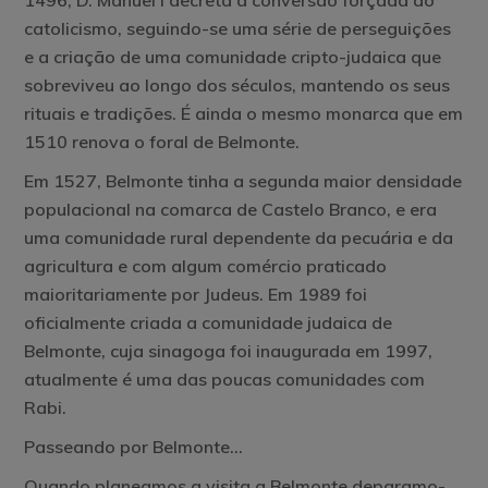
1496, D. Manuel I decreta a conversão forçada ao
catolicismo, seguindo-se uma série de perseguições
e a criação de uma comunidade cripto-judaica que
sobreviveu ao longo dos séculos, mantendo os seus
rituais e tradições. É ainda o mesmo monarca que em
1510 renova o foral de Belmonte.
Em 1527, Belmonte tinha a segunda maior densidade
populacional na comarca de Castelo Branco, e era
uma comunidade rural dependente da pecuária e da
agricultura e com algum comércio praticado
maioritariamente por Judeus. Em 1989 foi
oficialmente criada a comunidade judaica de
Belmonte, cuja sinagoga foi inaugurada em 1997,
atualmente é uma das poucas comunidades com
Rabi.
Passeando por Belmonte…
Quando planeamos a visita a Belmonte deparamo-