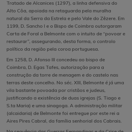
Tratado de Alcanices (1297), a linha defensiva do
Alto Côa, apoiada na retaguarda pela muralha
natural da Serra da Estrela e pelo Vale do Zêzere. Em
1199, D. Sancho I e o Bispo de Coimbra outorgaram
Carta de Foral a Belmonte com o intuito de “povoar e
restaurar”, assegurando, desta forma, o controlo
político da região pela coroa portuguesa.
Em 1258, D. Afonso III concedeu ao bispo de
Coimbra, D. Egas Tafes, autorização para a
construção da torre de menagem e do castelo nas
terras deste concelho. No séc. XIII, Belmonte é já uma
vila bastante povoada por cristãos e judeus,
justificando a existência de duas igrejas (S. Tiago e
S.ta Maria) e uma sinagoga. A administração militar
(alcaidaria) de Belmonte foi entregue por este rei a
Aires Pires Cabral, da família senhorial dos Cabrais.
Na sequência das Guerras Fernandinas e da Crise de