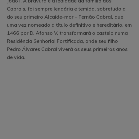
João I. A bravura e a lealdade da família dos
Cabrais, foi sempre lendária e temida, sobretudo a
do seu primeiro Alcaide-mor – Fernão Cabral, que
uma vez nomeado a título definitivo e hereditário, em
1466 por D. Afonso V, transformará o castelo numa
Residência Senhorial Fortificada, onde seu filho
Pedro Álvares Cabral viverá os seus primeiros anos
de vida.