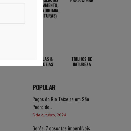
(ALOJAMENTO,
GASTRONOMIA,
AVENTURAS)
VILAS &
TRILHOS DE
ALDEIAS
NATUREZA
POPULAR
Poços do Rio Teixeira em São
Pedro do...
5 de outubro, 2024
Gerês: 7 cascatas imperdíveis