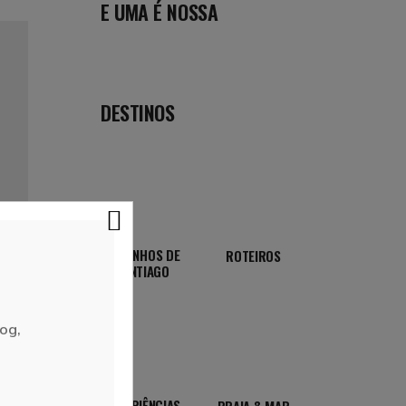
E UMA É NOSSA
DESTINOS
CAMINHOS DE
ROTEIROS
SANTIAGO
og,
EXPERIÊNCIAS
PRAIA & MAR