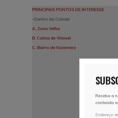
PRINCIPAIS PONTOS DE INTERESSE
–
Dentro da Cidade
A. Zona Velha
B. Colina de Wawel
C.
Bairro de Kazimierz
SUBSC
Receba a n
conteúdo e
Endereço de