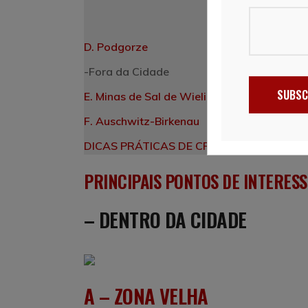
D.
Podgorze
-Fora da Cidade
SUBSC
E. Minas de Sal de Wieliczka
F. Auschwitz-Birkenau
DICAS PRÁTICAS DE CRACOVIA
PRINCIPAIS PONTOS DE INTERESS
–
DENTRO DA CIDADE
A – ZONA VELHA