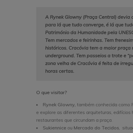
A Rynek Glowny (Praça Central) devia 
para lá que tudo converge, é lá que tu
Património da Humanidade pela UNESCO
Tem mercados e feirinhas. Tem frenesim
históricos. Cracóvia tem a maior praça 
underground. Tem passeios a trote e “pa
zona velha de Cracóvia é feita de irre
horas certas.
O que visitar?
Rynek Glowny,
também conhecida como Pra
e explore as diferentes arquiteturas, edifício
restaurantes que circundam a praça.
Sukiennice
ou
Mercado do Tecidos
, situ