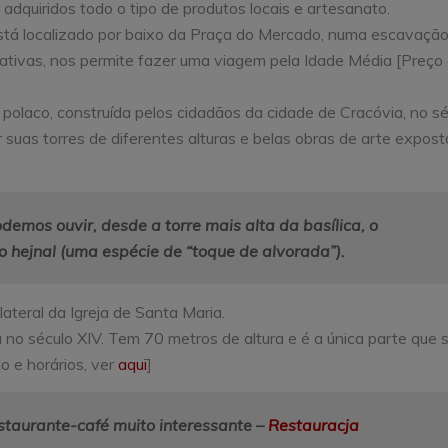
adquiridos todo o tipo de produtos locais e artesanato.
stá localizado por baixo da Praça do Mercado, numa escavaçã
rativas, nos permite fazer uma viagem pela Idade Média [Preço
o polaco, construída pelos cidadãos da cidade de Cracóvia, no s
uas torres de diferentes alturas e belas obras de arte expost
demos ouvir, desde a torre mais alta da basílica, o
o hejnal (uma espécie de “toque de alvorada”).
ateral da Igreja de Santa Maria.
a no século XIV. Tem 70 metros de altura e é a única parte que 
o e horários, ver
aqui
]
staurante-café muito interessante –
Restauracja