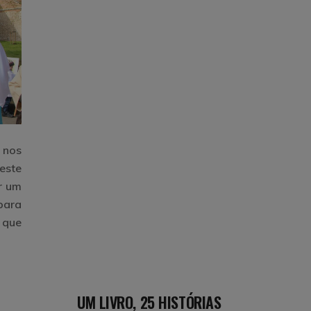
 nos
neste
r um
para
 que
UM LIVRO, 25 HISTÓRIAS