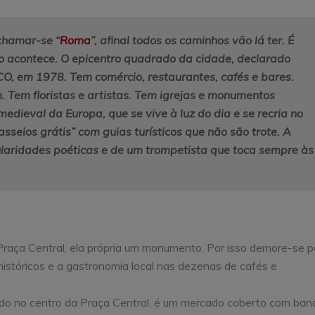
chamar-se “
Roma
”, afinal todos os caminhos vão lá ter. É
do acontece. O epicentro quadrado da cidade, declarado
, em 1978. Tem comércio, restaurantes, cafés e bares.
. Tem floristas e artistas. Tem igrejas e monumentos
medieval da Europa, que se vive à luz do dia e se recria no
sseios grátis” com guias turísticos que não são trote. A
gularidades poéticas e de um trompetista que toca sempre às
ça Central, ela própria um monumento. Por isso demore-se po
s históricos e a gastronomia local nas dezenas de cafés e
ado no centro da Praça Central, é um mercado coberto com ban