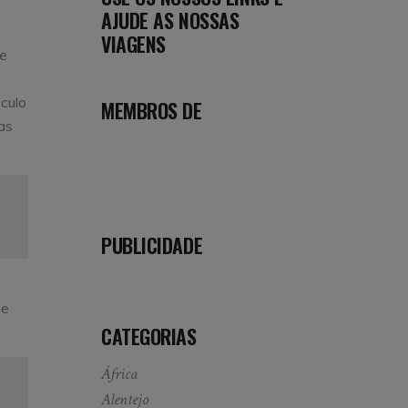
AJUDE AS NOSSAS
o
VIAGENS
 e
éculo
MEMBROS DE
as
PUBLICIDADE
se
CATEGORIAS
África
Alentejo