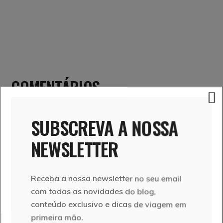
COMENTÁRIOS
SUBSCREVA A NOSSA
NEWSLETTER
MARIA MANUELA DUARTE
29 de Abril, 2019
Receba a nossa newsletter no seu email
Reconheci alguns lugares aqui mostrados. Roma é
com todas as novidades do blog,
realmente imponente. Toda a história por detrás da
conteúdo exclusivo e dicas de viagem em
arquitetura, que depois de tantos séculos se mantém,
primeira mão.
mostrando que tudo aquilo existiu, deixa-nos uma