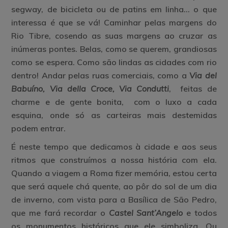
segway, de bicicleta ou de patins em linha… o que
interessa é que se vá! Caminhar pelas margens do
Rio Tibre, cosendo as suas margens ao cruzar as
inúmeras pontes. Belas, como se querem, grandiosas
como se espera. Como são lindas as cidades com rio
dentro! Andar pelas ruas comerciais, como a
Via del
Babuíno, Via della Croce, Via Condutti
, feitas de
charme e de gente bonita, com o luxo a cada
esquina, onde só as carteiras mais destemidas
podem entrar.
É neste tempo que dedicamos à cidade e aos seus
ritmos que construímos a nossa história com ela.
Quando a viagem a Roma fizer memória, estou certa
que será aquele chá quente, ao pôr do sol de um dia
de inverno, com vista para a Basílica de São Pedro,
que me fará recordar o
Castel Sant’Angelo
e todos
os monumentos históricos que ele simboliza
.
Ou