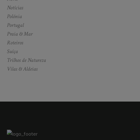
Notícias
Polónia
Portugal
Praia & Mar
Roteiros
Suíça
Trilhos de Natureza
Vilas & Aldeias