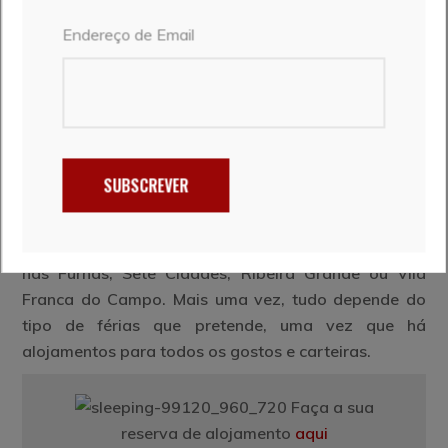
Nós alugamos carro na
Wayzor
e gostamos
bastante do atendimento e do serviço.
Endereço de Email
7. ONDE FICAR ALOJADO?
O local mais central para dormir é em Ponta Delgada
ou nas proximidades. De lá saímos para qualquer
SUBSCREVER
parte da ilha com alguma rapidez e comodidade. Há
outras zonas da ilha que oferecem ótimos
alojamentos, em ambientes tranquilos, como
nas Furnas, Sete Cidades, Ribeira Grande ou Vila
Franca do Campo. Mais uma vez, tudo depende do
tipo de férias que pretende, uma vez que há
alojamentos para todos os gostos e carteiras.
Faça a sua
reserva de alojamento
aqui