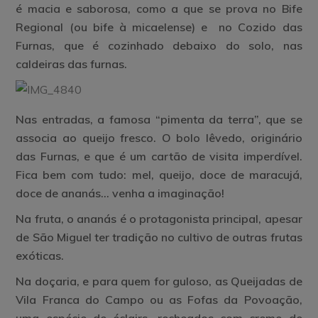
é macia e saborosa, como a que se prova no
Bife
Regional
(ou bife à micaelense) e no
Cozido das
Furnas
, que é cozinhado debaixo do solo, nas
caldeiras das furnas.
Nas entradas, a famosa “
pimenta da terra
”, que se
associa ao queijo fresco. O
bolo lêvedo
, originário
das Furnas, e que é um cartão de visita imperdível.
Fica bem com tudo: mel, queijo, doce de maracujá,
doce de ananás… venha a imaginação!
Na fruta, o
ananás
é o protagonista principal, apesar
de São Miguel ter tradição no cultivo de outras frutas
exóticas.
Na doçaria, e para quem for guloso, as
Queijadas de
Vila Franca do Campo
ou as
Fofas da Povoação
,
uma espécie de éclairs, recheados com creme de