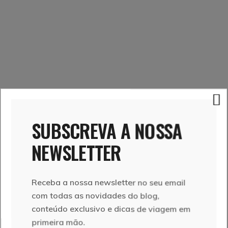
6. QUAL É A MELHOR FORMA DE NOS
DESLOCARMOS NA ILHA?
SUBSCREVA A NOSSA
NEWSLETTER
O aluguer de carro é a melhor opção para circular e
conhecer São Miguel. Há vários
rent-a-car
no
aeroporto, mas é sempre mais seguro fazer a
Receba a nossa newsletter no seu email
reserva on-line com antecedência. Além
com todas as novidades do blog,
disso existem circuitos turísticos, com diferentes
conteúdo exclusivo e dicas de viagem em
rotas, e os
sightseeing tours
.
primeira mão.