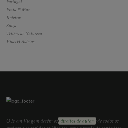
Portugal
Praia & Mar
Roteiros
Suíça
Trilhos de Natureza
Vilas & Aldeias
O Ir em Viagem detém os
direitos de autor
de todos os