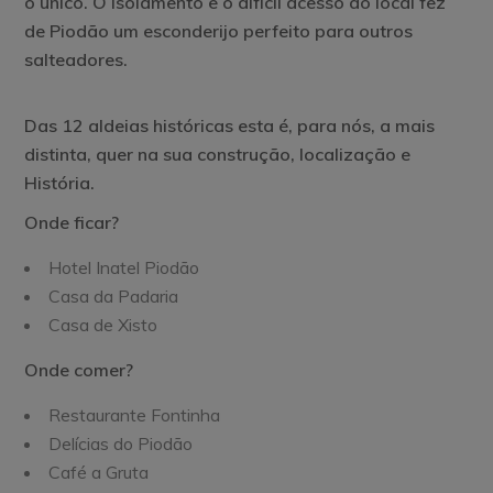
o único. O isolamento e o difícil acesso ao local fez
de Piodão um esconderijo perfeito para outros
salteadores.
Das 12 aldeias históricas esta é, para nós, a mais
distinta, quer na sua construção, localização e
História.
Onde ficar?
Hotel Inatel Piodão
Casa da Padaria
Casa de Xisto
Onde comer?
Restaurante Fontinha
Delícias do Piodão
Café a Gruta