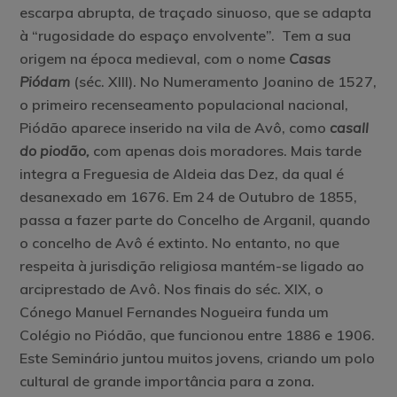
escarpa abrupta, de traçado sinuoso, que se adapta
à “rugosidade do espaço envolvente”. Tem a sua
origem na época medieval, com o nome
Casas
Piódam
(séc. XIII). No Numeramento Joanino de 1527,
o primeiro recenseamento populacional nacional,
Piódão aparece inserido na vila de Avô, como
casall
do piodão,
com apenas dois moradores. Mais tarde
integra a Freguesia de Aldeia das Dez, da qual é
desanexado em 1676. Em 24 de Outubro de 1855,
passa a fazer parte do Concelho de Arganil, quando
o concelho de Avô é extinto. No entanto, no que
respeita à jurisdição religiosa mantém-se ligado ao
arciprestado de Avô. Nos finais do séc. XIX, o
Cónego Manuel Fernandes Nogueira funda um
Colégio no Piódão, que funcionou entre 1886 e 1906.
Este Seminário juntou muitos jovens, criando um polo
cultural de grande importância para a zona.