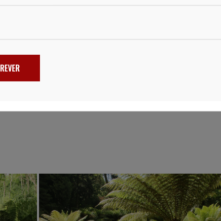
a, veja o post
“Não há cantinho que não seja um poema”:
REVER