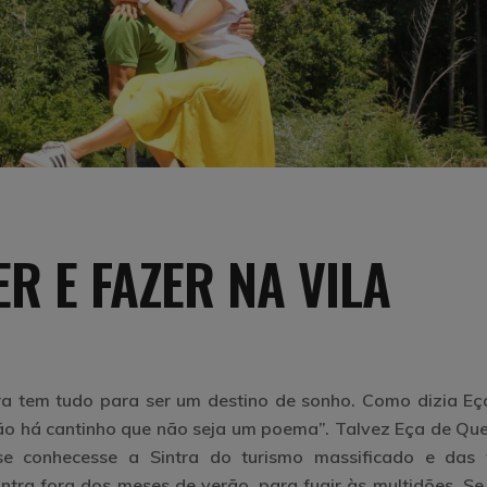
ER E FAZER NA VILA
ra tem tudo para ser um destino de sonho. Como dizia Eç
não há cantinho que não seja um poema”. Talvez Eça de Que
 conhecesse a Sintra do turismo massificado e das f
Sintra fora dos meses de verão, para fugir às multidões. S