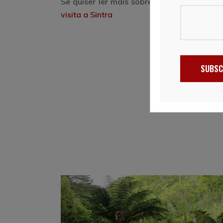
Se quiser ler mais sobre o Palácio da Pen
visita a Sintra
SUBSC