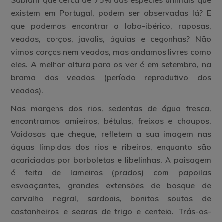
Sabiam que cerca de 75% das espécies animais que
existem em Portugal, podem ser observadas lá? E
que podemos encontrar o lobo-ibérico, raposas,
veados, corços, javalis, águias e cegonhas? Não
vimos corços nem veados, mas andamos livres como
eles. A melhor altura para os ver é em setembro, na
brama dos veados (período reprodutivo dos
veados).
Nas margens dos rios, sedentas de água fresca,
encontramos amieiros, bétulas, freixos e choupos.
Vaidosas que chegue, refletem a sua imagem nas
águas límpidas dos rios e ribeiros, enquanto são
acariciadas por borboletas e libelinhas. A paisagem
é feita de lameiros (prados) com papoilas
esvoaçantes, grandes extensões de bosque de
carvalho negral, sardoais, bonitos soutos de
castanheiros e searas de trigo e centeio. Trás-os-