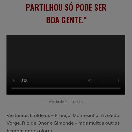
PARTILHOU SÓ PODE SER
BOA GENTE.
Aldeia de Montesinho
Visitamos 6 aldeias –
França, Montesinho, Aveleda,
Varge, Rio de Onor e Gimonde
– mas muitas outras
ficaram por explorar.