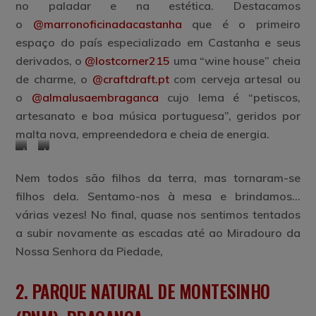
no paladar e na estética. Destacamos
o
@marronoficinadacastanha
que é o primeiro
espaço do país especializado em Castanha e seus
derivados, o
@lostcorner215
uma “wine house” cheia
de charme, o
@craftdraft.pt
com cerveja artesal ou
o
@almalusaembraganca
cujo lema é “petiscos,
artesanato e boa música portuguesa”, geridos por
malta nova, empreendedora e cheia de energia.
Alma
Marron
Lusa
–
Nem todos são filhos da terra, mas tornaram-se
Oficina
da
filhos dela. Sentamo-nos à mesa e brindamos…
Castanha
várias vezes! No final, quase nos sentimos tentados
a subir novamente as escadas até ao Miradouro da
Nossa Senhora da Piedade,
2.
PARQUE NATURAL DE MONTESINHO