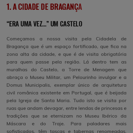
1. A CIDADE DE BRAGANÇ
A
“ERA UMA VEZ…” UM
CASTELO
Começamos a nossa visita pela Cidadela de
Bragança que é um espaço fortificado, que fica na
zona alta da cidade, e que é de visita obrigatória
para quem passe pela região. Lá dentro tem as
muralhas do Castelo
, a
Torre de Menagem
que
abraça o
Museu Militar
, um
Pelourinho
invulgar e a
Domus Municipalis
, exemplar único de arquitetura
civil românica existente em Portugal, que é beijada
pela
Igreja de Santa Maria
. Tudo isto se visita por
ruas que andam devagar, entre lendas de princesas e
tradições que se eternizam no
Museu Ibérico da
Máscara e do Traje
. Para paladares mais
sofisticados, têm tascas e tabernas renomeadas,