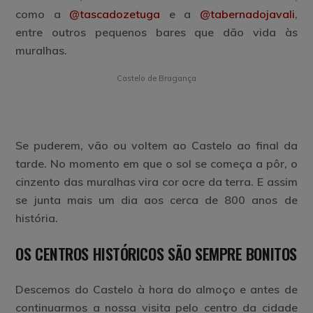
como a
@tascadozetuga
e a
@tabernadojavali
,
entre outros pequenos bares que dão vida às
muralhas.
Castelo de Bragança
Igreja de Santa Maria e Domus Municipalis
Pelourinho da Porca da Vila
Museu Ibérico da Máscara e do Traje
Se puderem, vão ou voltem ao Castelo ao final da
tarde. No momento em que o sol se começa a pôr, o
cinzento das muralhas vira cor ocre da terra. E assim
se junta mais um dia aos cerca de 800 anos de
história.
OS C
ENTROS
HISTÓRICOS SÃO SEMPRE BONITOS
Descemos do Castelo à hora do almoço e antes de
continuarmos a nossa visita pelo centro da cidade