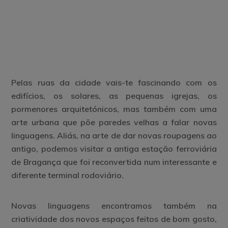
Pelas ruas da cidade vais-te fascinando com os
edifícios, os solares, as pequenas igrejas, os
pormenores arquitetónicos, mas também com uma
arte urbana que põe paredes velhas a falar novas
linguagens. Aliás, na arte de dar novas roupagens ao
antigo, podemos visitar a antiga estação ferroviária
de Bragança que foi reconvertida num interessante e
diferente terminal rodoviário.
Antiga Sé de Bragança e pelourinho
Centro de Fotografia George Dussaud
Centro de Ciência Viva
Arte Urbana
Antiga estação ferroviária de Bragança
Novas linguagens encontramos também na
criatividade dos novos espaços feitos de bom gosto,