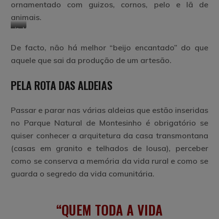
ornamentado com guizos, cornos, pelo e lã de
animais.
Isidro
Mascara
Rodrigues
dos
De facto, não há melhor “beijo encantado” do que
Caretos
de
aquele que sai da produção de um artesão.
Aveleda
de
PELA
ROTA DAS ALDEIAS
Bragança
Passar e parar nas várias aldeias que estão inseridas
no Parque Natural de Montesinho é obrigatório se
quiser conhecer a arquitetura da casa transmontana
(casas em granito e telhados de lousa), perceber
como se conserva a memória da vida rural e como se
guarda o segredo da vida comunitária.
QUEM TODA A VIDA