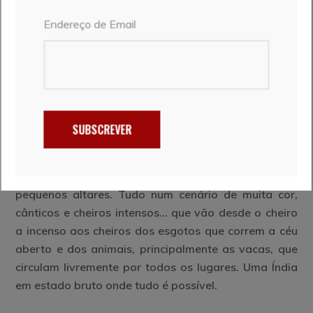
Endereço de Email
Milhares de pessoas juntam-se nas ghats (que
representam a ligação entre o terrestre e o divino),
nas margens do rio Ganges, onde se banham, lavam
as suas roupas, e bebem da sua água (imprópria
para consumo) enquanto rezam e agradecem.
SUBSCREVER
Outros meditam. Nas ruelas transitam peregrinos,
sadhus (homens santos) e sacerdotes hindus
(brâmanes), que deixam as suas oferendas em
pequenos altares. Tudo num cenário de muita cor,
cânticos e cheiros intensos… que vão desde o cheiro
a incenso aos cheiros dos esgotos que correm a céu
aberto e dos animais, principalmente as vacas, que
circulam livremente por todos os lugares. Uma Índia
em estado bruto onde tudo é possível.