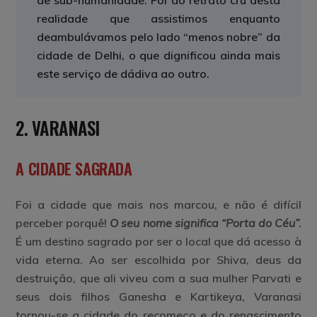
de sub-humanidade. Foi ao retrato cru desta
realidade que assistimos enquanto
deambulávamos pelo lado “menos nobre” da
cidade de Delhi, o que dignificou ainda mais
este serviço de dádiva ao outro.
2. VARANASI
A CIDADE SAGRADA
Foi a cidade que mais nos marcou, e não é difícil
perceber porquê!
O seu nome significa “Porta do Céu”.
É um destino sagrado por ser o local que dá acesso à
vida eterna. Ao ser escolhida por Shiva, deus da
destruição, que ali viveu com a sua mulher Parvati e
seus dois filhos Ganesha e Kartikeya, Varanasi
tornou-se a cidade do recomeço e do renascimento