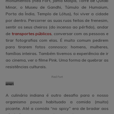
monumentos (Red Fort, Jama Masjid, Torre de
Qutab
Minar
, o
Museu de Gandhi
,
Túmulo de Humaium
,
Porta da Índia, Templo de Lótus), foi viver a cidade
por dentro. Percorrer as suas ruas feitas de frenesim,
sentir os seus cheiros (do incenso ao pérfido), andar
de
transportes públicos
, conversar com as pessoas e
tirar fotografias com elas. É muito comum pedirem
para tirarem fotos connosco: homens, mulheres,
famílias inteiras. Também tivemos a experiência de ir
ao cinema, ver o filme Pink. Uma forma de quebrar as
resistências culturais.
Red Fort
Jama
Templo
Masjid
de
A culinária indiana é outro desafio para o nosso
Lotus
organismo pouco habituado a comida (muito)
picante. Até a comida “no spicy” era de bradar aos