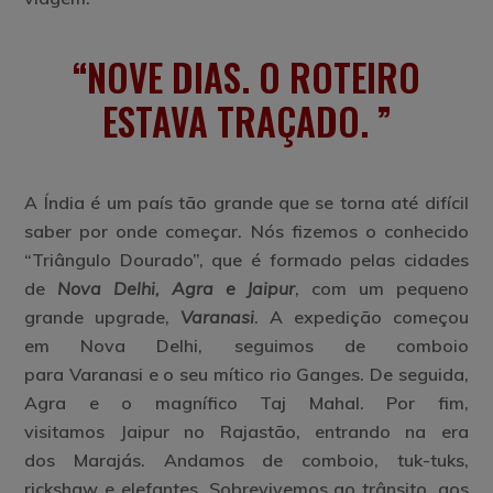
NOVE DIAS. O ROTEIRO
ESTAVA TRAÇADO.
A Índia é um país tão grande que se torna até difícil
saber por onde começar. Nós fizemos o conhecido
“Triângulo Dourado”, que é formado pelas cidades
de
Nova Delhi, Agra e Jaipur
, com um pequeno
grande upgrade,
Varanasi
. A expedição começou
em Nova Delhi, seguimos de comboio
para Varanasi e o seu mítico rio Ganges. De seguida,
Agra e o magnífico Taj Mahal. Por fim,
visitamos Jaipur no Rajastão, entrando na era
dos Marajás. Andamos de comboio, tuk-tuks,
rickshaw
e elefantes. Sobrevivemos ao trânsito, aos