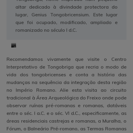
altar dedicado à divindade protectora do
lugar, Genius Tongobricensium. Este lugar
que foi ocupado, modificado, ampliado e
romanizado no século I d.C.
Termas
Balneário
públicas
castrejo
Recomendamos vivamente que visite o Centro
romanas
Interpretativo de Tongobriga que recria o modo de
vida dos tongobricenses e conta a história das
mudanças na sequência da integração desta região
no Império Romano. Alie esta visita ao circuito
tradicional à Área Arqueológica do Freixo onde pode
observar ruínas pré-romanas e romanas, datáveis
entre o séc. I a.C. e o séc. VI d.C., especificamente, as
áreas residenciais castrejas e romanas, a Muralha, o
Fórum, o Balneário Pré-romano, as Termas Romanas