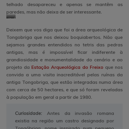
telhado desapareceu e apenas se mantêm as
paredes, mas não deixa de ser interessante.
Igreja
Área
de
Arqueológico
Deixem que vos diga que foi a área arqueológica de
Santa
da
Maria
Tongobriga
Tongobriga que nos deixou boquiabertos. Não que
do
sejamos grandes entendidos no tetris das pedras
Freixo
antigas, mas é impossível ficar indiferente à
grandiosidade e monumentalidade do cenário e ao
projeto da
Estação Arqueológica do Freixo
que nos
convida a uma visita inacreditável pelas ruínas da
antiga Tongobriga, que estão integradas numa área
com cerca de 50 hectares, e que só foram reveladas
à população em geral a partir de 1980.
Curiosidade:
Antes da invasão romana
existia na região um castro designado por
Tongóbriga, nome inspirado num pequeno