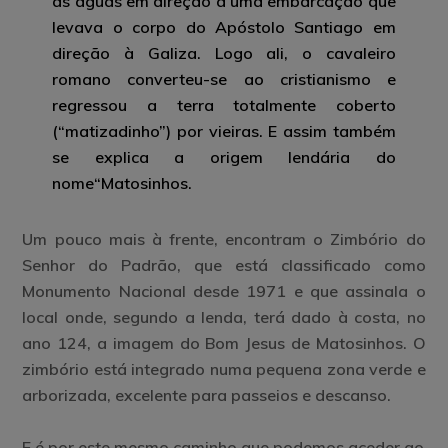
as águas em direção a uma embarcação que
levava o corpo do Apóstolo Santiago em
direção à Galiza. Logo ali, o cavaleiro
romano converteu-se ao cristianismo e
regressou a terra totalmente coberto
(“matizadinho”) por vieiras. E assim também
se explica a origem lendária do
nome“Matosinhos.
Um pouco mais à frente, encontram o
Zimbório do
Senhor do Padrão
, que está classificado como
Monumento Nacional desde 1971 e que assinala o
local onde, segundo a lenda, terá dado à costa, no
ano 124, a imagem do Bom Jesus de Matosinhos. O
zimbório está integrado numa pequena zona verde e
arborizada, excelente para passeios e descanso.
E é por este mesmo caminho que podemos aceder ao