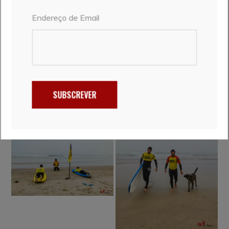
também, em mais duas modalidades, o Stand Up
Endereço de Email
Paddle e o Skate.
O que nos oferecem? Diversão e aventura. Com eles
podemos ter aulas ou outras atividades, individuais
ou de grupo, e alugar material. Para mais
informações, vejam
aqui
SUBSCREVER