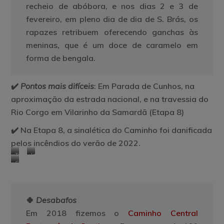
recheio de abóbora, e nos dias 2 e 3 de
fevereiro, em pleno dia de dia de S. Brás, os
rapazes retribuem oferecendo ganchas às
meninas, que é um doce de caramelo em
forma de bengala.
✔️
Pontos mais difíceis
: Em Parada de Cunhos, na
aproximação da estrada nacional, e na travessia do
Rio Corgo em Vilarinho da Samardã (Etapa 8)
✔️ Na Etapa 8, a sinalética do Caminho foi danificada
pelos incêndios do verão de 2022.
Turismo
Igreja
Cristas
de
de
de
Vila
São
galo
Real
Domingos
🍀
Desabafos
Em 2018 fizemos o
Caminho Central