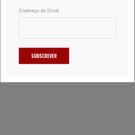
geográfica, oferece-nos um precioso cenário natural
Endereço de Email
que resulta da conjugação feliz entre o planalto por
onde passa o rio Paiva e a Serra de Montemuro.
✔️
Pontos de interesse:
Pelourinho de Mões; Igreja de
S. Pedro (Mões); Capela de Santiago (Baltar); Capela
de Santiago (Moura Morta); Poldras na travessia do
rio Paiva; Praia fluvial de Folgosa; Provar o Bolo
SUBSCREVER
Podre (doce típico da região de Castro Daire).
✔️
Pontos mais difíceis
: Escalada acidentada desde a
ribeira de Cabrum até Vila Meã (Etapa 3)