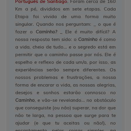
Português de Santiago
. Foram cerca de 160
Km a pé, divididos em sete etapas. Cada
Etapa foi vivida de uma forma muito
singular. Quando nos perguntam: _ o que é
fazer o
Caminho?
_ Ele é muito difícil? A
nossa resposta tem sido: o
Caminho
é como
a vida, cheio de tudo… e o segredo está em
permitir que o caminho passe por nós. Ele é
espelho e reflexo de cada um/a, por isso, as
experiências serão sempre diferentes. Os
nossos problemas e frustrações, a nossa
forma de encarar a vida, as nossas alegrias,
desejos e sonhos estarão connosco no
Caminho
, e vão-se revelando… no obstáculo
que conseguiste (ou não) superar, na dor que
não te larga, na pessoa que surge para te
ajudar (e que tu aceitas ou não!), no
encantamento pelas coisas simples, na