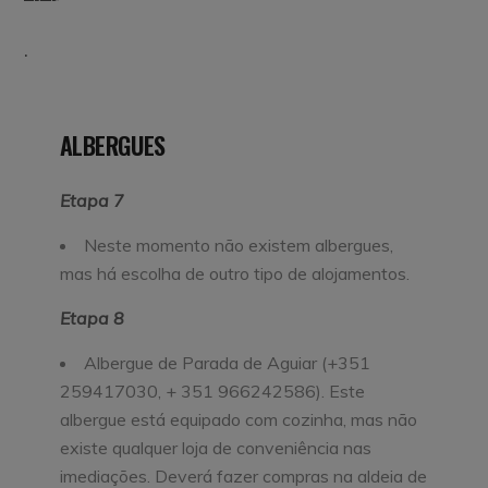
Paisagem
Igreja
que
de
percorre
São
.
Santa
João
Marta
de
de
Lobrigos,
Penaguião
Santa
ALBERGUES
Marta
de
Penaguião
Etapa 7
Neste momento não existem albergues,
mas há escolha de outro tipo de alojamentos.
Etapa 8
Albergue de Parada de Aguiar (+351
259417030, + 351 966242586). Este
albergue está equipado com cozinha, mas não
existe qualquer loja de conveniência nas
imediações. Deverá fazer compras na aldeia de