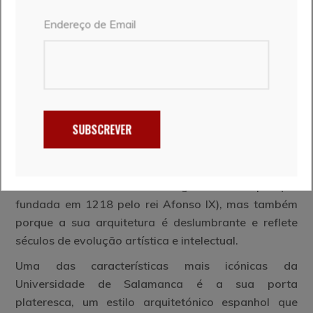
Endereço de Email
– Universidade de Salamanca, a porta
plataresca e a rã da sorte
Não espere encontrar “uma porta” para entrar na
SUBSCREVER
Universidade de Salamanca. A Universidade
espalha-se por todo o centro histórico e a sua
importância não se deve apenas ao facto de ser uma
das universidades mais antigas da Europa (foi
fundada em 1218 pelo rei Afonso IX), mas também
porque a sua arquitetura é deslumbrante e reflete
séculos de evolução artística e intelectual.
Uma das características mais icónicas da
Universidade de Salamanca é a sua porta
plateresca, um estilo arquitetónico espanhol que