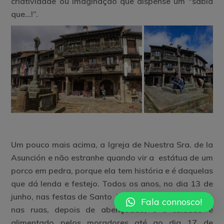
criatividade ou imaginação que dispense um “sabia
que…!”.
Um pouco mais acima, a Igreja de Nuestra Sra. de la
Asunción e não estranhe quando vir a estátua de um
porco em pedra, porque ela tem história e é daquelas
que dá lenda e festejo. Todos os anos, no dia 13 de
junho, nas festas de Santo Antonio, um porco é solto
Fala connosco!
nas ruas, depois de abençoado, e é cuidado e
alimentado pelos moradores até ao dia 17 de