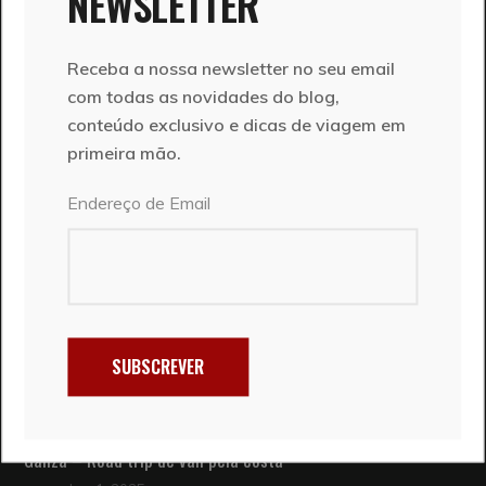
NEWSLETTER
Receba a nossa newsletter no seu email
com todas as novidades do blog,
conteúdo exclusivo e dicas de viagem em
primeira mão.
ENVIAR
Endereço de Email
POPULAR
Gerês: 7 cascatas imperdíveis
junho 24, 2019
São Tomé e Príncipe: um guia de viagem
SUBSCREVER
novembro 3, 2025
Galiza – Road trip de van pela costa