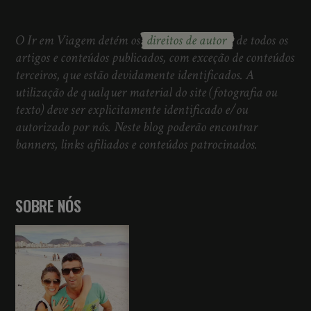
O Ir em Viagem detém os
direitos de autor
de todos os
artigos e conteúdos publicados, com exceção de conteúdos
terceiros, que estão devidamente identificados. A
utilização de qualquer material do site (fotografia ou
texto) deve ser explicitamente identificado e/ou
autorizado por nós. Neste blog poderão encontrar
banners, links afiliados e conteúdos patrocinados.
SOBRE NÓS