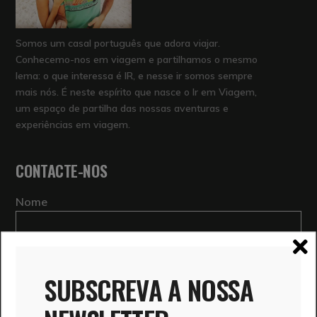
Somos um casal português que adora viajar.
Conhecemo-nos em viagem e partilhamos o mesmo
lema: o que interessa é IR, e nesse ir somos sempre
mais nós. É neste espírito que nasce o Ir em Viagem,
um espaço de partilha das nossas aventuras e
experiências em viagem.
CONTACTE-NOS
Nome
Email
SUBSCREVA A NOSSA
Mensagem