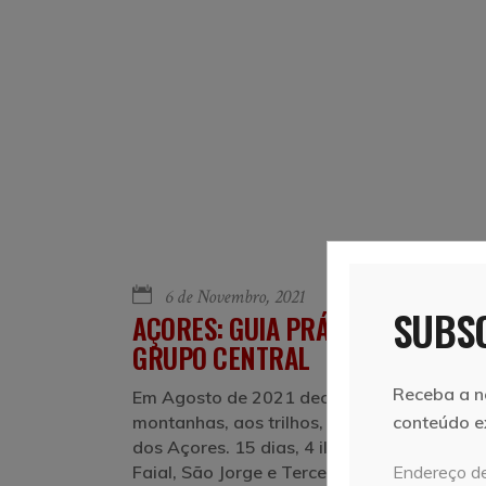
6 de Novembro, 2021
Vera e Marcelo
SUBSC
AÇORES: GUIA PRÁTICO PELAS IL
GRUPO CENTRAL
Receba a n
Em Agosto de 2021 decidimos atirar-nos à
montanhas, aos trilhos, à natureza e ao d
conteúdo e
dos Açores. 15 dias, 4 ilhas do Grupo Centra
Faial, São Jorge e Terceira. Neste artigo
Endereço de