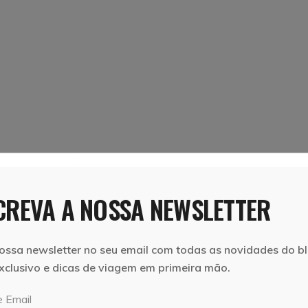
6 de Dezembro, 2019
Vera e Marcelo
REVA A NOSSA NEWSLETTER
HAS DO
TRILHO DO SALTO DO PREGO – ILHA 
SÃO MIGUEL, AÇORES
ossa newsletter no seu email com todas as novidades do bl
s
Trilho do Salto do Prego
escanso
xclusivo e dicas de viagem em primeira mão.
LER MAIS
l. Pico,
Par
 Email