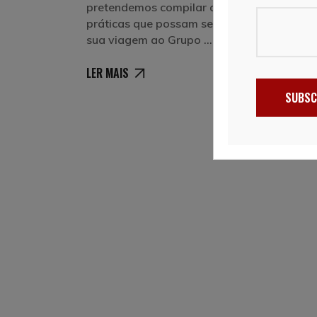
pretendemos compilar algumas informaçõ
práticas que possam ser úteis na organiza
sua viagem ao Grupo
LER MAIS
SUBSC