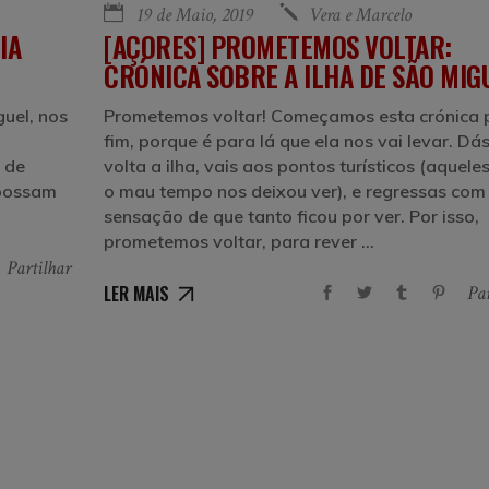
19 de Maio, 2019
Vera e Marcelo
IA
[AÇORES] PROMETEMOS VOLTAR:
CRÓNICA SOBRE A ILHA DE SÃO MIG
uel, nos
Prometemos voltar! Começamos esta crónica 
fim, porque é para lá que ela nos vai levar. Dá
 de
volta a ilha, vais aos pontos turísticos (aquele
 possam
o mau tempo nos deixou ver), e regressas com
sensação de que tanto ficou por ver. Por isso,
prometemos voltar, para rever
Partilhar
LER MAIS
Par