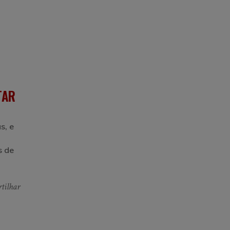
TAR
s, e
s de
tilhar