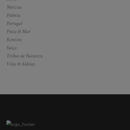
Notícias
Polónia
Portugal
Praia & Mar
Roteiros
Suíça
Trilhos de Natureza
Vilas & Aldeias