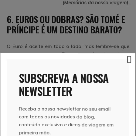
(Memórias da nossa viagem).
6. EUROS OU DOBRAS?
SÃO TOMÉ E
PRÍNCIPE
É UM DESTINO BARATO?
O Euro é aceite em todo o lado, mas lembre-se que
sempre que pagar em Euros, normalmente, o troco
será em dobras. A Dobra é a moeda local e 1 Euro
corresponde +/- a 25 dobras.
SUBSCREVA A NOSSA
Vão ter de viajar tipo “tio patinhas”, porque não
NEWSLETTER
existem caixas multibanco (exceto os de bancos
locais), por isso, levantar dinheiro está fora de
Receba a nossa newsletter no seu email
questão. O pagamento com cartão de crédito é
com todas as novidades do blog,
possível, ainda que não esteja disponível em todos
conteúdo exclusivo e dicas de viagem em
os lugares, ao que acresce as taxas bancárias
primeira mão.
elevadíssimas.