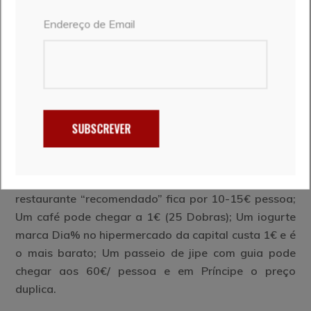
STP não é um destino barato. Na nossa opinião, os
Endereço de Email
serviços tendem a ser caros demais para aquilo
que oferecem ou proporcionam. Começa pelo preço
do voo (como vimos no ponto 2) e estende-se aos
alojamentos, à restauração ou mesmo às compras
no supermercado. Como em STP temos de ter alguns
cuidados especiais de higiene, quem viaja para lá
SUBSCREVER
tende a procurar a rede de alojamentos, restauração
e serviços recomendados, o que vai custar mais na
carteira. Por exemplo, uma refeição básica num
restaurante “recomendado” fica por 10-15€ pessoa;
Um café pode chegar a 1€ (25 Dobras); Um iogurte
marca Dia% no hipermercado da capital custa 1€ e é
o mais barato; Um passeio de jipe com guia pode
chegar aos 60€/ pessoa e em Príncipe o preço
duplica.