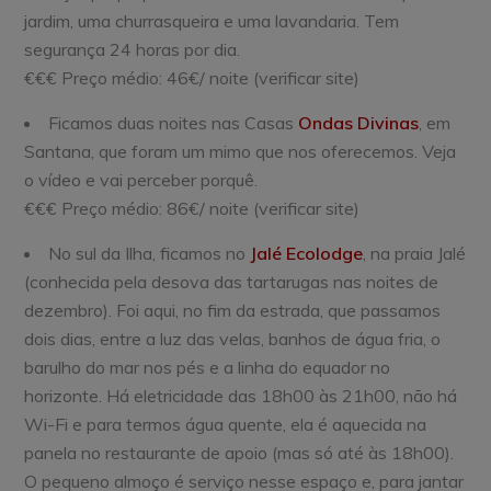
jardim, uma churrasqueira e uma lavandaria. Tem
segurança 24 horas por dia.
€€€ Preço médio: 46€/ noite (verificar site)
Ficamos duas noites nas Casas
Ondas Divinas
, em
Santana, que foram um mimo que nos oferecemos. Veja
o vídeo e vai perceber porquê.
€€€ Preço médio: 86€/ noite (verificar site)
No sul da Ilha, ficamos no
Jalé Ecolodge
, na praia Jalé
(conhecida pela desova das tartarugas nas noites de
dezembro). Foi aqui, no fim da estrada, que passamos
dois dias, entre a luz das velas, banhos de água fria, o
barulho do mar nos pés e a linha do equador no
horizonte. Há eletricidade das 18h00 às 21h00, não há
Wi-Fi e para termos água quente, ela é aquecida na
panela no restaurante de apoio (mas só até às 18h00).
O pequeno almoço é serviço nesse espaço e, para jantar