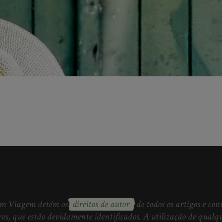
em Viagem detém os
direitos de autor
de todos os artigos e co
ros, que estão devidamente identificados. A utilização de qualqu