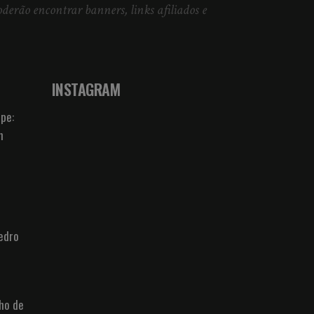
derão encontrar banners, links afiliados e
INSTAGRAM
pe:
m
edro
nho de