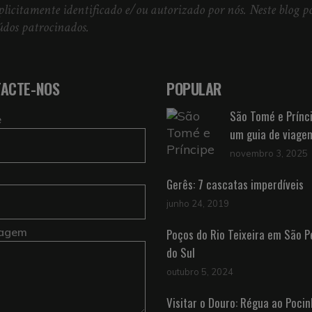
plicitamente identificado e/ou autorizado por nós. Neste blog po
údos patrocinados.
ACTE-NOS
POPULAR
São Tomé e Prínci
e
um guia de viage
novembro 3, 2025
Gerês: 7 cascatas imperdíveis
junho 24, 2019
agem
Poços do Rio Teixeira em São P
do Sul
outubro 5, 2024
Visitar o Douro: Régua ao Poci