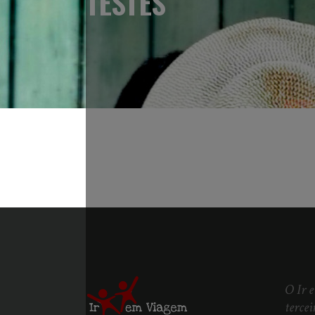
TESTES
O Ir 
tercei