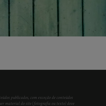
nteúdos publicados, com exceção de conteúdos
er material do site (fotografia ou texto) deve