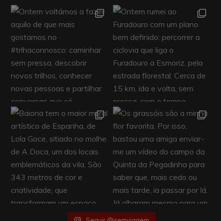
Seguir @iremviagem