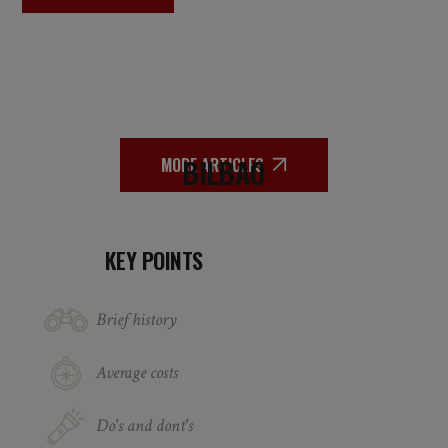
BILBAO
MORE ARTICLES
KEY POINTS
Brief history
Average costs
Do's and dont's