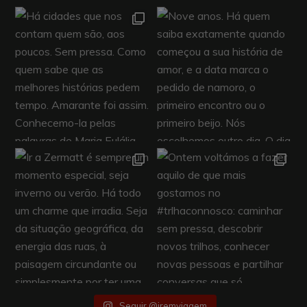
Seguir @iremviagem