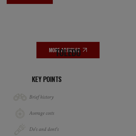
TOLEDO
MORE ARTICLES
KEY POINTS
Brief history
Average costs
Do's and dont's