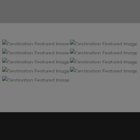
BUDAPEST
INDIA
COLORADO
ICELAND
CHINA
SPAIN
SPAIN
MADRID
MADRID