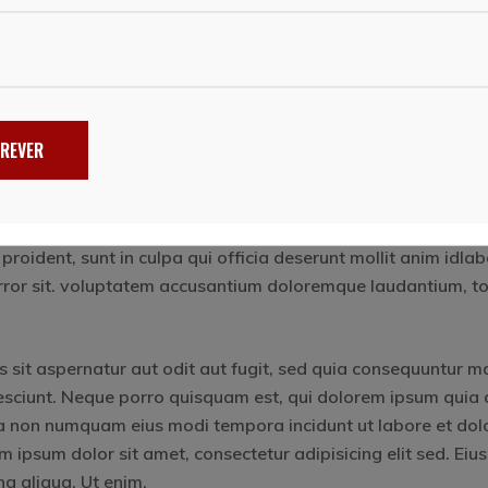
 ad minim veniam,
REVER
isicing elit sed. Eiusmod tempor. incididu nt ut labore et d
nostrud exerc itation ullamco. Laboris nisi. ut aliquip ex ea
eprehen derit in voluptate velit esse cillum dolore. Eu fugia
 proident, sunt in culpa qui officia deserunt mollit anim idla
 error sit. voluptatem accusantium doloremque laudantium, 
sit aspernatur aut odit aut fugit, sed quia consequuntur m
esciunt. Neque porro quisquam est, qui dolorem ipsum quia 
quia non numquam eius modi tempora incidunt ut labore et dol
psum dolor sit amet, consectetur adipisicing elit sed. Ei
na aliqua. Ut enim.