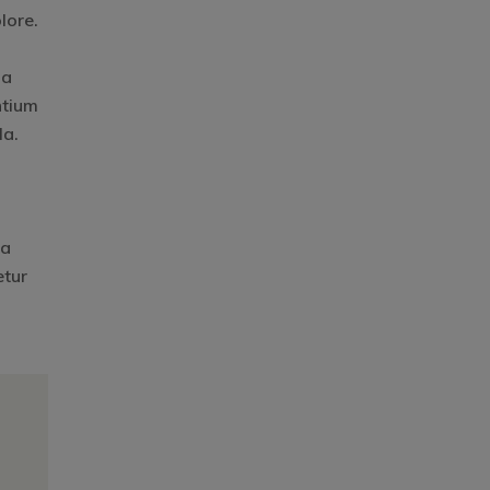
lore.
ia
ntium
la.
ra
etur