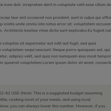
rure dolr. inreprehen derit in voluptate velit esse cillum do
 Excep teur sint occaecat non proident, sunt in culpa qui offic
p iciatis unde omnis iste natus error sit. voluptatem accusa
Architecto beatae vitae dicta sunt explicabo.Eu fugiat nul
oluptas sit aspernatur aut odit aut fugit, sed quia
e voluptatem sequi nesciunt. Neque porro quisquam est, qui
etur, adipisci velit, sed quia non numquam eius modi tempo
am quaerat voluptatem.Lorem ipsum dolor sit amet, consect
52-62 USD (Note: This is a suggested budget assuming
little, cooking most of your meals, and using local
below, you can always lower this number. However, if you