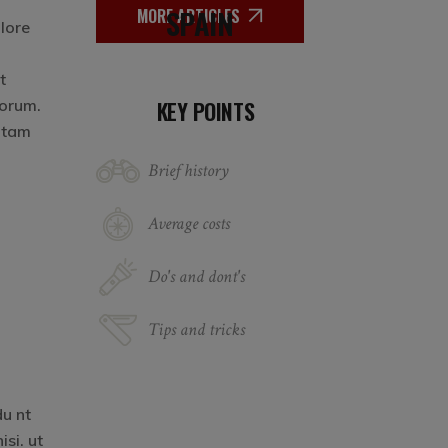
SPAIN
MORE ARTICLES
olore
t
borum.
KEY POINTS
totam
Brief history
Average costs
Do's and dont's
Tips and tricks
du nt
si. ut