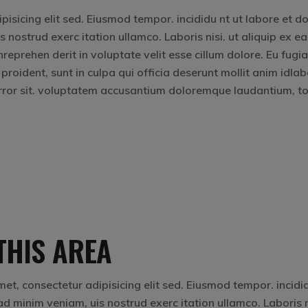
isicing elit sed. Eiusmod tempor. incididu nt ut labore et d
nostrud exerc itation ullamco. Laboris nisi. ut aliquip ex ea
eprehen derit in voluptate velit esse cillum dolore. Eu fugia
 proident, sunt in culpa qui officia deserunt mollit anim idla
 error sit. voluptatem accusantium doloremque laudantium, 
THIS AREA
et, consectetur adipisicing elit sed. Eiusmod tempor. incidi
d minim veniam, uis nostrud exerc itation ullamco. Laboris ni