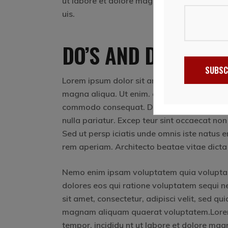
ut labore et dolore magna aliqua. Ut enim.
uis.
DO’S AND DON’TS
SUBSC
Lorem ipsum dolor sit amet, consectetur adip
magna aliqua. Ut enim. ad minim veniam, uis 
commodo consequat. Duis aute irure dolr. inr
nulla pariatur. Excep teur sint occaecat non
Sed ut persp iciatis unde omnis iste natus
rem aperiam. Architecto beatae vitae dicta
Nemo enim ipsam voluptatem quia voluptas 
dolores eos qui ratione voluptatem sequi n
sit amet, consectetur, adipisci velit, sed 
magnam aliquam quaerat voluptatem.Lorem i
tempor. incididu nt ut labore et dolore mag