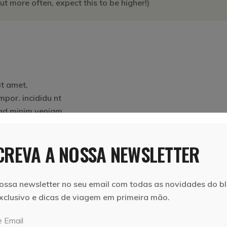
t more often, expect this to be higher!)
it amet,
mpor. incididu nt
 ad minim veniam,
REVA A NOSSA NEWSLETTER
amet, consectetur
u nt ut labore et
iam, uis nostrud.
ossa newsletter no seu email com todas as novidades do bl
xclusivo e dicas de viagem em primeira mão.
 dolor sit amet,
mpor. incididu nt
 Email