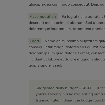
aliquip ex ea commodo consequat. Duis aute i
Accomodation
- Eu fugiat nulla pariatur.
deserunt mollit anim idlaborum. Sed ut pers
doloremque laudantium, totam rem aperiam. 
Food
- Nemo enim ipsam voluptatem quia v
consequuntur magni dolores eos qui ration
dolorem ipsum quia dolor sit amet, consect
incidunt ut labore et dolore magnam aliqu
adipisicing elit sed.
Suggested daily budget –
50-60 EUR / 
you’re staying in a hostel, eating out a 
transportation. Using the budget tips 