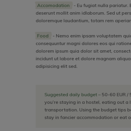
Accomodation
- Eu fugiat nulla pariatur.
deserunt mollit anim idlaborum. Sed ut pers
doloremque laudantium, totam rem aperiam. 
Food
- Nemo enim ipsam voluptatem quia v
consequuntur magni dolores eos qui ration
dolorem ipsum quia dolor sit amet, consect
incidunt ut labore et dolore magnam aliqu
adipisicing elit sed.
Suggested daily budget –
50-60 EUR / 
you’re staying in a hostel, eating out a 
transportation. Using the budget tips 
stay in fancier accommodation or eat ou