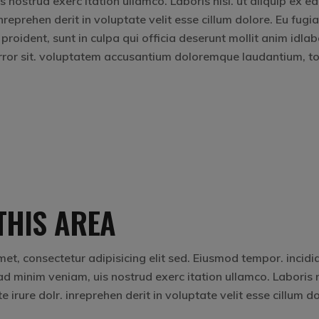
nostrud exerc itation ullamco. Laboris nisi. ut aliquip ex ea
eprehen derit in voluptate velit esse cillum dolore. Eu fugia
 proident, sunt in culpa qui officia deserunt mollit anim idla
 error sit. voluptatem accusantium doloremque laudantium, 
THIS AREA
et, consectetur adipisicing elit sed. Eiusmod tempor. incidi
d minim veniam, uis nostrud exerc itation ullamco. Laboris ni
rure dolr. inreprehen derit in voluptate velit esse cillum do