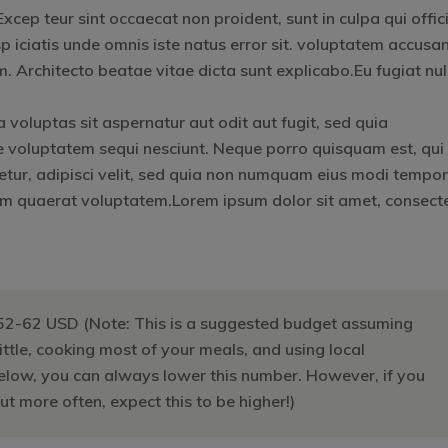
 Excep teur sint occaecat non proident, sunt in culpa qui offic
p iciatis unde omnis iste natus error sit. voluptatem accusa
Architecto beatae vitae dicta sunt explicabo.Eu fugiat nul
oluptas sit aspernatur aut odit aut fugit, sed quia
e voluptatem sequi nesciunt. Neque porro quisquam est, qui
etur, adipisci velit, sed quia non numquam eius modi tempo
am quaerat voluptatem.Lorem ipsum dolor sit amet, consect
52-62 USD (Note: This is a suggested budget assuming
little, cooking most of your meals, and using local
below, you can always lower this number. However, if you
t more often, expect this to be higher!)