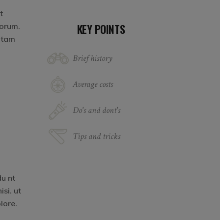
t
borum.
KEY POINTS
totam
Brief history
Average costs
Do's and dont's
Tips and tricks
du nt
si. ut
lore.