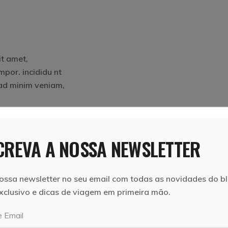
it amet,
mpor. incididu nt
 ad minim veniam,
amet, consectetur
u nt ut labore et
REVA A NOSSA NEWSLETTER
iam, uis nostrud.
 dolor sit amet,
ossa newsletter no seu email com todas as novidades do bl
mpor. incididu nt
xclusivo e dicas de viagem em primeira mão.
 ad minim veniam,
 Email