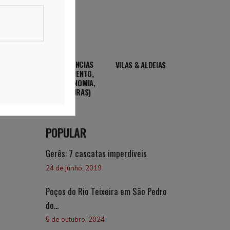
EXPERIÊNCIAS
VILAS & ALDEIAS
(ALOJAMENTO,
GASTRONOMIA,
AVENTURAS)
POPULAR
Gerês: 7 cascatas imperdíveis
24 de junho, 2019
Poços do Rio Teixeira em São Pedro
do...
5 de outubro, 2024