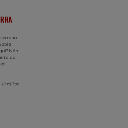
ERRA
 serrana
 Sabia
ugal? Não
erra da
vel.
Partilhar