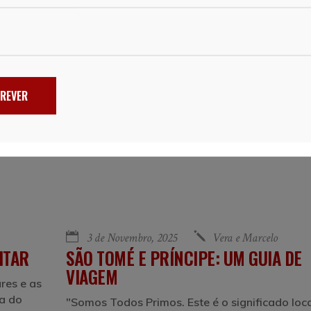
REVER
3 de Novembro, 2025
Vera e Marcelo
ITAR
SÃO TOMÉ E PRÍNCIPE: UM GUIA DE
VIAGEM
res e as
ha do
"Somos Todos Primos. Este é o significado loc