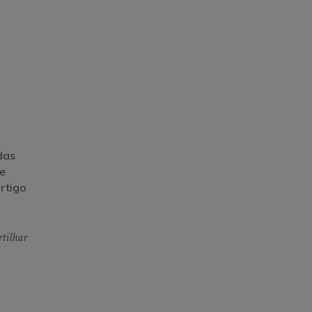
das
 e
artigo
tilhar