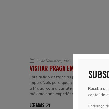
16 de Novembro, 2025
Vera e Marcelo
VISITAR PRAGA EM 12 EXPERIÊNC
SUBSC
Este artigo destaca as principais atividade
imperdíveis para quem está a planear uma
a Praga, com dicas úteis para aproveitar a
Receba a n
máximo cada experiência.
conteúdo e
LER MAIS
Endereço de