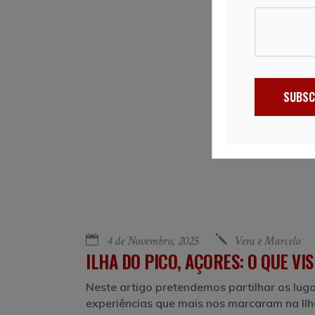
SUBSC
4 de Novembro, 2025
Vera e Marcelo
ILHA DO PICO, AÇORES: O QUE VIS
Neste artigo pretendemos partilhar os luga
experiências que mais nos marcaram na Il