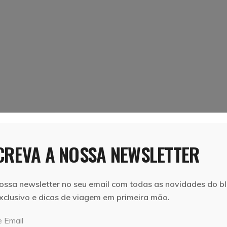
11 de Novembro, 2025
Vera e Marcelo
IAS
LAGO DE COMO: ROTEIRO DE 2 DIAS
REVA A NOSSA NEWSLETTER
s
Neste artigo pretendemos partilhar convosco
 viagem
roteiro de dois dias pelo Lago di Como, o terce
o
maior lago da Itália.
ossa newsletter no seu email com todas as novidades do bl
xclusivo e dicas de viagem em primeira mão.
LER MAIS
Par
Partilhar
 Email