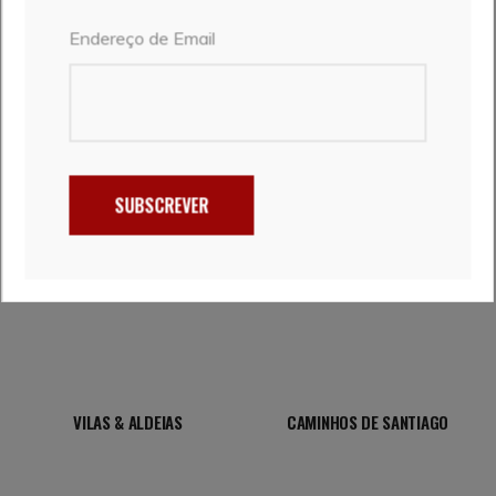
Endereço de Email
DESTINOS
SUBSCREVER
EXPERIÊNCIAS (ALOJAMENTO,
ROTEIROS
GASTRONOMIA, AVENTURAS)
VILAS & ALDEIAS
CAMINHOS DE SANTIAGO