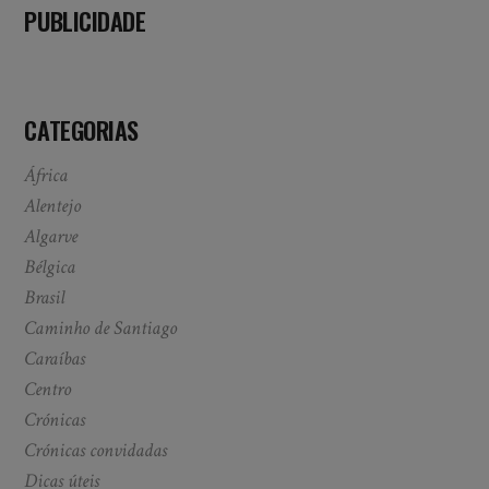
PUBLICIDADE
CATEGORIAS
África
Alentejo
Algarve
Bélgica
Brasil
Caminho de Santiago
Caraíbas
Centro
Crónicas
Crónicas convidadas
Dicas úteis