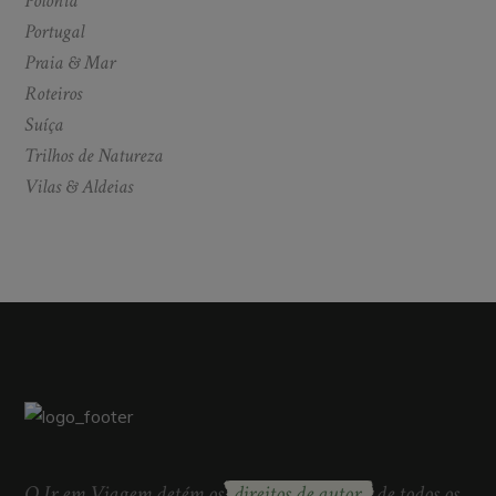
Polónia
Portugal
Praia & Mar
Roteiros
Suíça
Trilhos de Natureza
Vilas & Aldeias
O Ir em Viagem detém os
direitos de autor
de todos os