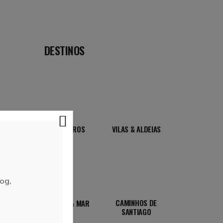
DESTINOS
ROTEIROS
VILAS & ALDEIAS
og,
CAMINHOS DE
PRAIA & MAR
SANTIAGO