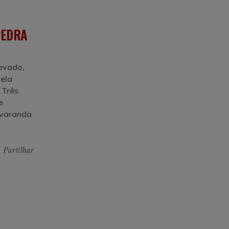
PEDRA
levado,
uela
 Três
e
 varanda
Partilhar