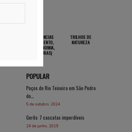
EXPERIÊNCIAS
TRILHOS DE
(ALOJAMENTO,
NATUREZA
GASTRONOMIA,
AVENTURAS)
POPULAR
Poços do Rio Teixeira em São Pedro
do...
5 de outubro, 2024
Gerês: 7 cascatas imperdíveis
24 de junho, 2019