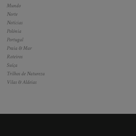
Mundo
Norte
Notícias
Polónia
Portugal
Praia & Mar
Roteiros
Suíça
Trilhos de Natureza
Vilas & Aldeias