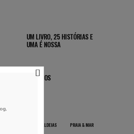
UM LIVRO, 25 HISTÓRIAS E
UMA É NOSSA
DESTINOS
og,
VILAS & ALDEIAS
PRAIA & MAR