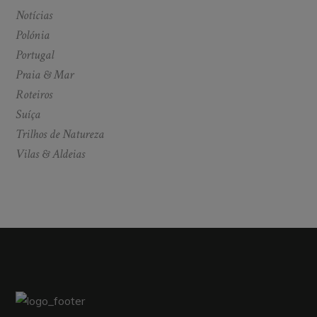
Notícias
Polónia
Portugal
Praia & Mar
Roteiros
Suíça
Trilhos de Natureza
Vilas & Aldeias