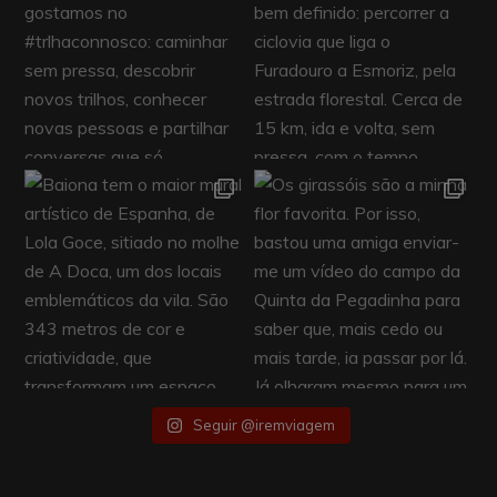
Seguir @iremviagem