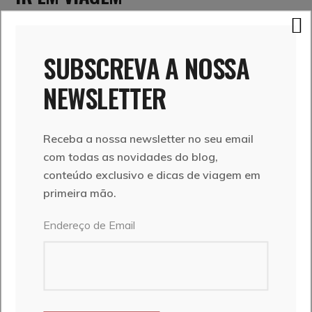
Somos um casal português que adora viajar.
Conhecemo-nos em viagem e partilhamos o mesmo
SUBSCREVA A NOSSA
lema: o que interessa é IR, e nesse ir somos sempre
mais nós. É neste espírito que nasce o Ir em Viagem,
NEWSLETTER
um espaço de partilha das nossas aventuras e
experiências em viagem.
Receba a nossa newsletter no seu email
SIGA-NOS
com todas as novidades do blog,
conteúdo exclusivo e dicas de viagem em
primeira mão.
Endereço de Email