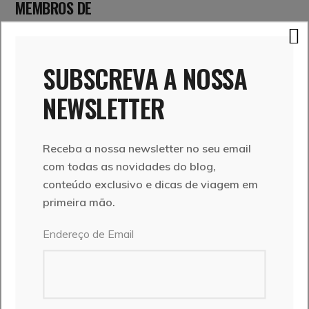
MEMBROS DE
SUBSCREVA A NOSSA
NEWSLETTER
PUBLICIDADE
Receba a nossa newsletter no seu email
com todas as novidades do blog,
CATEGORIAS
conteúdo exclusivo e dicas de viagem em
primeira mão.
África
Alentejo
Endereço de Email
Algarve
Bélgica
Brasil
Caminho de Santiago