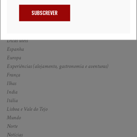
Caraíbas
SUBSCREVER
Centro
Crónicas
Crónicas convidadas
Dicas úteis
Espanha
Europa
Experiências (alojamento, gastronomia e aventuras)
França
Ilhas
India
Itália
Lisboa e Vale do Tejo
Mundo
Norte
Notícias