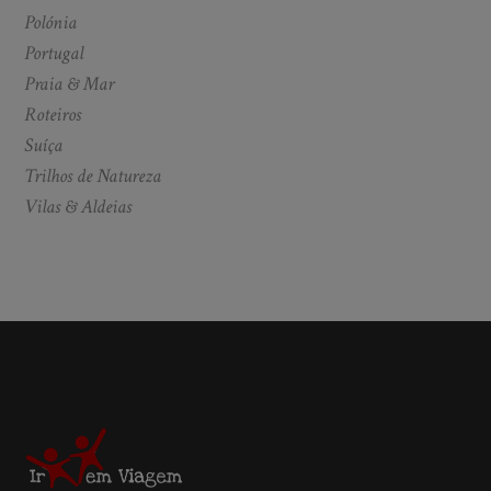
Polónia
Portugal
Praia & Mar
Roteiros
Suíça
Trilhos de Natureza
Vilas & Aldeias