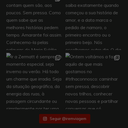
Seguir @iremviagem