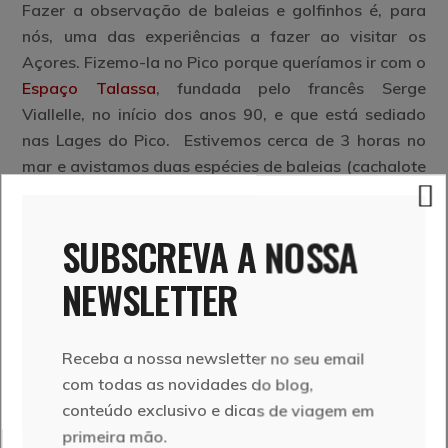
Fazer a observação de baleias e golfinhos é, para
nós, uma das experiências a fazer ao visitar os
Açores. Fizemo-la no Pico porque queríamos ir com o
Espaço Talassa
, fundada pelo francês Serge
Viallelle, no início dos anos 90, e que está sediado
nas Lages do Pico. Estivemos cerca de 3 horas no
mar e avistamos duas espécies de baleias (cachalote
e baleia de bryde) e duas de golfinhos (pintados e
moleiros), que nos fizeram soltar muitos wows.
SUBSCREVA A NOSSA
NEWSLETTER
Receba a nossa newsletter no seu email
com todas as novidades do blog,
conteúdo exclusivo e dicas de viagem em
primeira mão.