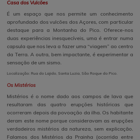
Casa dos Vulcões
Interpretação
da
É um espaço que nos permite um conhecimento
Paisagem
da
aprofundado dos vulcões dos Açores, com particular
Cultura
destaque para a Montanha do Pico. Oferece-nos
da
Vinha
duas experiências inesquecíveis, uma é entrar numa
capsula que nos leva a fazer uma “viagem” ao centro
da Terra. A outra, bem impactante, é experimentar a
sensação de um sismo.
Localização: Rua do Lajido, Santa Luzia, São Roque do Pico.
Os Mistérios
Mistérios é o nome dado aos campos de lava que
resultaram das quatro erupções históricas que
ocorreram depois da povoação da ilha. Os habitante
deram este nome porque consideravam as erupções
verdadeiros mistérios da natureza, sem explicação.
Falamos dos Mistérios da Prainha (ocorrida entre