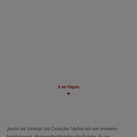
Ir em Viagem
Junto às Vinhas da Criação Velha há um
moinho
tradicional
, chamado Moinho do Frade. A cor