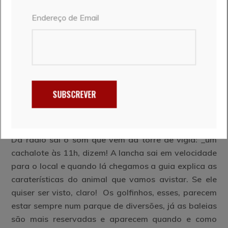
Endereço de Email
SUBSCREVER
Da radio sai o som que vem da torre de vigia: _um
cachalote às 11h, dizem! A lancha sai em velocidade
para o local e quando lá chegamos a guia explica as
caraterísticas do animal que vamos avistar. Se ele
quiser ser visto, claro! Os golfinhos, esses, parecem
estar sempre num parque de diversões, já as baleias
são mais reservadas e aparecem quando e como