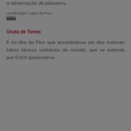
a observação de pássaros.
Localização: Lajes do Pico
Lagoa
Lagoa
do
Seca
Gruta de Torres
Caiado
É na ilha do Pico que encontramos um dos
maiores
tubos lávicos visitáveis do mundo
, que se estende
por 5150 quilómetros