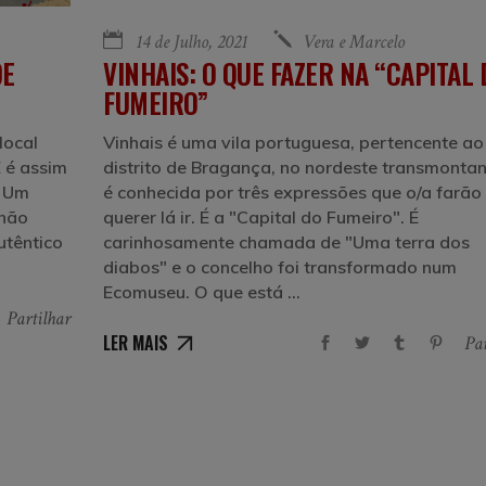
14 de Julho, 2021
Vera e Marcelo
DE
VINHAIS: O QUE FAZER NA “CAPITAL 
FUMEIRO”
local
Vinhais é uma vila portuguesa, pertencente ao
E é assim
distrito de Bragança, no nordeste transmontan
. Um
é conhecida por três expressões que o/a farão
 não
querer lá ir. É a "Capital do Fumeiro". É
utêntico
carinhosamente chamada de "Uma terra dos
diabos" e o concelho foi transformado num
Ecomuseu. O que está
Partilhar
LER MAIS
Par