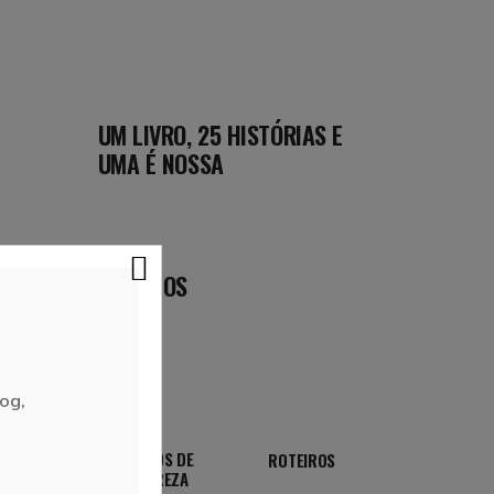
UM LIVRO, 25 HISTÓRIAS E
UMA É NOSSA
DESTINOS
og,
TRILHOS DE
ROTEIROS
NATUREZA