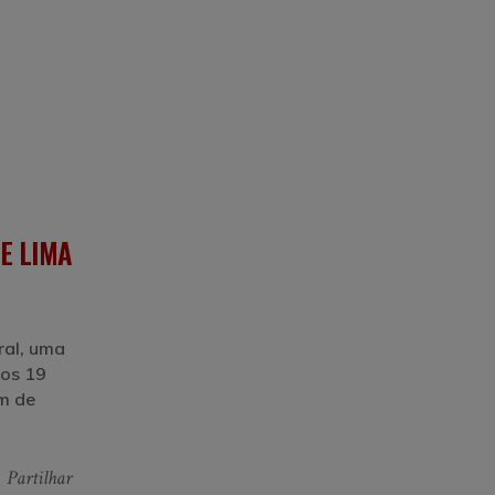
E LIMA
ral, uma
dos 19
em de
Partilhar