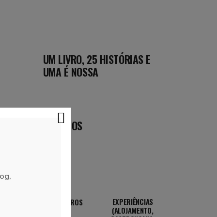
UM LIVRO, 25 HISTÓRIAS E
UMA É NOSSA
DESTINOS
og,
EXPERIÊNCIAS
ROTEIROS
(ALOJAMENTO,