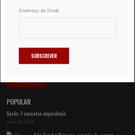
Endereço de Email
Email
Mensagem
SUBSCREVER
ENVIAR
POPULAR
Gerês: 7 cascatas imperdíveis
junho 24, 2019