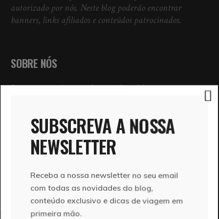
autorizado por nós. Neste blog poderão encontrar
banners, links afiliados e conteúdos patrocinados.
SOBRE NÓS
Somos um casal português que adora viajar.
Conhecemo-nos em viagem e partilhamos o mesmo
lema: o que interessa é IR, e nesse ir somos sempre
SUBSCREVA A NOSSA
mais nós. É neste espírito que nasce o Ir em Viagem,
um espaço de partilha das nossas aventuras e
NEWSLETTER
experiências em viagem.
CONTACTE-NOS
Receba a nossa newsletter no seu email
com todas as novidades do blog,
Nome
conteúdo exclusivo e dicas de viagem em
primeira mão.