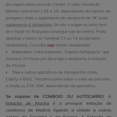
da viagem dura cerca de 15min). O valor normal do
bilhete varia entre 1,5€ e 2€, dependendo do número de
paragens, mais o suplemento do aeroporto de 3€ (este
suplemento é obrigatório
. Se não o pagar no inicio terá
de o fazer no final para conseguir sair do metro). Pode
apanhar o metro no Terminal T2 ou T4 (estão bem
sinalizados). Consulte
aqui
tarifas atualizadas
Autocarro:
Linha expresso “Exprés Aeropuerto” que
funciona 24 horas por dia e liga o aeroporto à estação
de Atocha.
Táxi
e outros aplicativos de transportes (Uber,
Cabify, e Bolt). Testamos para saber o valor do percurso
e ronda os 25€-30€, dependendo da operadora.
Se viajares de COMBOIO OU AUTOCARRO
: A
Estação de Atocha
é a principal estação de
comboios de Madrid, ligando a cidade a outras
partes da Espanha e da Europa. A
Estação de