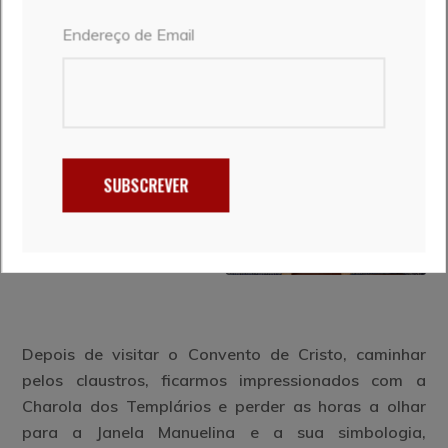
arquitetónicos, tornam o Convento uma “peça única”
Endereço de Email
e de valor inestimável, o que lhe permitiu ser
classificado como Património da Humanidade pela
UNESCO em 1983.
SUBSCREVER
Depois de visitar o Convento de Cristo, caminhar
pelos claustros, ficarmos impressionados com a
Charola dos Templários e perder as horas a olhar
para a Janela Manuelina e a sua simbologia,