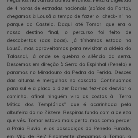
Pegamos na van Borboleta e fomos. Feita a digestão
de 4 horas de estradas nacionais (saídos do Porto),
chegamos à Lousã a tempo de fazer o “check-in” no
parque do Castelo. Daqui até Tomar, que era o
nosso destino final, o percurso foi feito de
descobertas (das boas). Já tínhamos estado na
Lousã, mas aproveitamos para revisitar a aldeia do
Talasnal, lá onde se quebra o silêncio da serra.
Descemos em direção à Serra do Espinhal (Penela) e
paramos no Miradouro da Pedra da Ferida. Desces
das alturas e mergulhas na cascata. Continuamos
para sul e a placa a dizer Dornes fez-nos desviar o
caminho, afinal ninguém vira as costas à “Terra
Mítica dos Templários” que é acarinhada pela
albufeira do rio Zêzere. Respiras fundo com a beleza
que vês. Tomar estava mais perto, mas como perder
a Praia Fluvial e os passadiços do Penedo Furado,
em Vila de Rei? Finalmente chegamos a Tomar, o