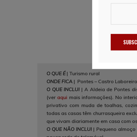
SUBSC
O QUE É
| Turismo rural
ONDE FICA
| Pontes – Castro Laboreir
O QUE INCLUI
| A Aldeia de Pontes di
(ver
aqui
mais informações). No inter
privativo com muda de toalhas, cozin
todas as casas têm churrasqueira exc
que vivam diariamente em casa com os
O QUE NÃO INCLUI
| Pequeno almoço (