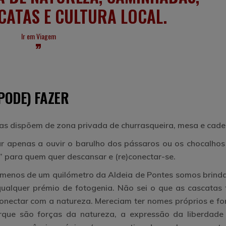
CATAS E CULTURA LOCAL.
Ir em Viagem
(PODE) FAZER
as dispõem de zona privada de churrasqueira, mesa e cadei
r apenas a ouvir o barulho dos pássaros ou os chocalhos
 para quem quer descansar e (re)conectar-se.
 menos de um quilómetro da Aldeia de Pontes somos brind
lquer prémio de fotogenia. Não sei o que as cascatas 
onectar com a natureza. Mereciam ter nomes próprios e for
que são forças da natureza, a expressão da liberdade