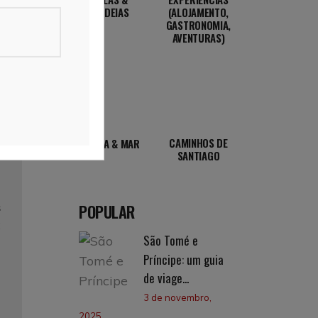
ALDEIAS
(ALOJAMENTO,
GASTRONOMIA,
AVENTURAS)
CAMINHOS DE
PRAIA & MAR
SANTIAGO
POPULAR
s
C
São Tomé e
,
Príncipe: um guia
a
de viage...
3 de novembro,
m
2025