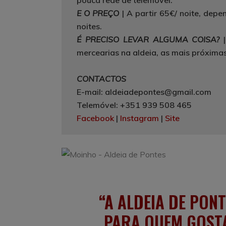
pouca rede de telemóvel.
E O PREÇO
|
A partir 65€/ noite, depe
noites.
É PRECISO LEVAR ALGUMA COISA?
mercearias na aldeia, as mais próximas
CONTACTOS
E-mail:
aldeiadepontes@gmail.com
Telemóvel:
+351 939 508 465
Facebook
|
Instagram
|
Site
A ALDEIA DE PO
PARA QUEM GOSTA