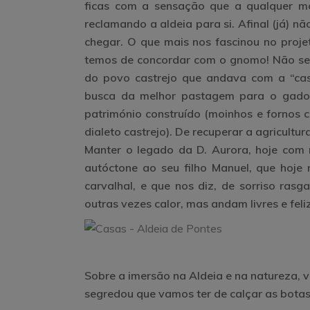
ficas com a sensação que a qualquer mo
reclamando a aldeia para si. Afinal (já) n
chegar. O que mais nos fascinou no projet
temos de concordar com o gnomo! Não se t
do povo castrejo que andava com a “casa
busca da melhor pastagem para o gado e
património construído (moinhos e fornos co
dialeto castrejo). De recuperar a agricultur
Manter o legado da D. Aurora, hoje com 
autóctone ao seu filho Manuel, que hoje 
carvalhal, e que nos diz, de sorriso ras
outras vezes calor, mas andam livres e fel
Sobre a imersão na Aldeia e na natureza, 
segredou que vamos ter de calçar as botas