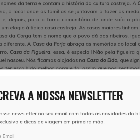
s nomes da terra e contam a história da cultura castreja. A
eia, o local onde as famílias se juntavam a fazer as meda
 e, depois, para o forno comunitário de onde saía o pã
 um elogio à típica casa castreja. As casas maiores tinham
asa da Corga
tem o nome que o povo dá aos ribeiros, igua
a diferente. A
Casa da Forja
abraça as memórias do local 
erro.
Casa da Figueira
, essa, é especial! Não pela figueira 
uel nasceu. Nós ficamos alojados na
Casa do Eido
, que sign
s ter escolhido melhor porque foi assim que nos sentimos
irado para a serra da Peneda, vemos a sétima casa a ga
Plica
, palavra que designa forasteiro. Não deu para perc
REVA A NOSSA NEWSLETTER
sa feliz.
ossa newsletter no seu email com todas as novidades do bl
xclusivo e dicas de viagem em primeira mão.
 Email