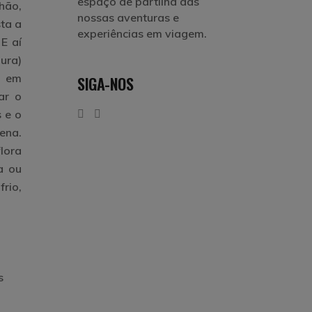
espaço de partilha das
hão,
nossas aventuras e
sta a
experiências em viagem.
E aí
ura)
, em
SIGA-NOS
ar o
s e o
hena.
lora
a ou
rio,
s