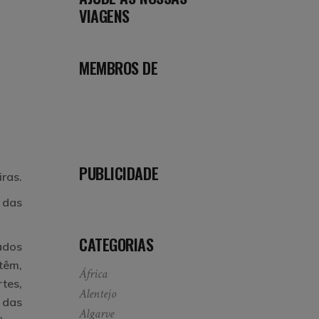
VIAGENS
MEMBROS DE
PUBLICIDADE
ras.
 das
CATEGORIAS
ados
têm,
África
tes,
Alentejo
 das
Algarve