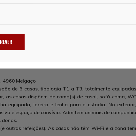
REVER
o, 4960 Melgaço
spõe de 6 casas, tipologia T1 a T3, totalmente equipada
ior, as casas dispõem de cama(s) de casal, sofá-cama, W
ha equipada, lareira e lenha para a estadia. No exterior
lusiva e espaço de convívio. Admitem animais de companhi
 donos.
e outras refeições). As casas não têm Wi-Fi e a zona te