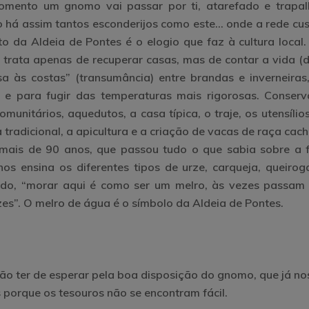
mento um gnomo vai passar por ti, atarefado e trapal
ão há assim tantos esconderijos como este… onde a rede cu
o da Aldeia de Pontes é o elogio que faz à cultura local. 
rata apenas de recuperar casas, mas de contar a vida (d
 às costas” (transumância) entre brandas e inverneiras
 para fugir das temperaturas mais rigorosas. Conserv
munitários, aquedutos, a casa típica, o traje, os utensílio
a tradicional, a apicultura e a criação de vacas de raça cac
mais de 90 anos, que passou tudo o que sabia sobre a f
nos ensina os diferentes tipos de urze, carqueja, queirog
gado, “morar aqui é como ser um melro, às vezes passam f
izes”. O melro de água é o símbolo da Aldeia de Pontes.
vão ter de esperar pela boa disposição do gnomo, que já no
 porque os tesouros não se encontram fácil.