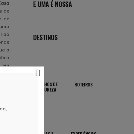
E UMA É NOSSA
Casa
s de
o de
 uma
l ao
DESTINOS
onde
que a
ifica
, em
nhar
eber
TRILHOS DE
ROTEIROS
NATUREZA
og,
VILAS &
EXPERIÊNCIAS