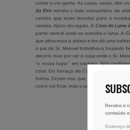
voltar a ver gente. As casas, essas, têm o
da Eira
retrata o lado comunitário da ald
centeio que eram levadas para o moinho
centeio, típico da região. A
Casa do Lume
é
parte central onde se acendia o lume. A
C
que atravessa a aldeia e lhe dá uma belez
o pai do Sr. Manuel trabalhava forjando f
decora, mas por ser a casa onde o Sr. Man
“o nosso lugar” em castrejo. Não podíamo
casa. Do terraço da Casa do Eido, bem v
forma. Dizem-nos que vai ser a
Casa da 
SUBSC
como vai ficar, mas o projeto é uma promes
Receba a n
conteúdo e
Endereço de