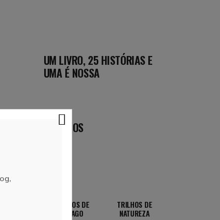
UM LIVRO, 25 HISTÓRIAS E
UMA É NOSSA
DESTINOS
og,
CAMINHOS DE
TRILHOS DE
SANTIAGO
NATUREZA