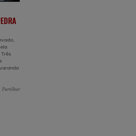
PEDRA
levado,
uela
 Três
e
 varanda
Partilhar