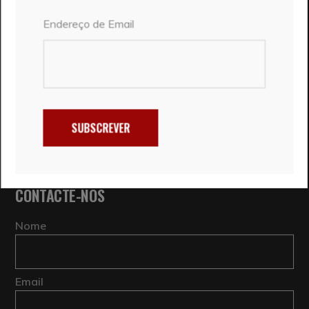
Endereço de Email
SOBRE NÓS
Somos um casal português que adora viajar.
Conhecemo-nos em viagem e partilhamos o mesmo
lema: o que interessa é IR, e nesse ir somos sempre
mais nós. É neste espírito que nasce o Ir em Viagem,
SUBSCREVER
um espaço de partilha das nossas aventuras e
experiências em viagem.
CONTACTE-NOS
Nome
Email