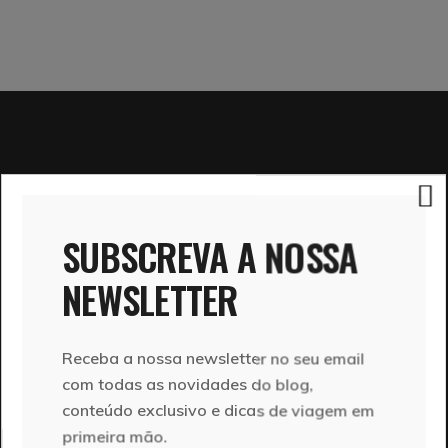
SUBSCREVA A NOSSA
O Ir em Viagem detém os
direitos de autor
de todos os
NEWSLETTER
artigos e conteúdos publicados, com exceção de conteúdos
terceiros, que estão devidamente identificados. A
utilização de qualquer material do site (fotografia ou
Receba a nossa newsletter no seu email
texto) deve ser explicitamente identificado e/ou
com todas as novidades do blog,
autorizado por nós. Neste blog poderão encontrar
conteúdo exclusivo e dicas de viagem em
banners, links afiliados e conteúdos patrocinados.
primeira mão.