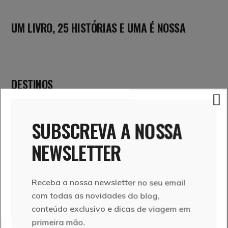
UM LIVRO, 25 HISTÓRIAS E UMA É NOSSA
DESTINOS
SUBSCREVA A NOSSA
NEWSLETTER
ROTEIROS
VILAS & ALDEIAS
Receba a nossa newsletter no seu email
com todas as novidades do blog,
conteúdo exclusivo e dicas de viagem em
primeira mão.