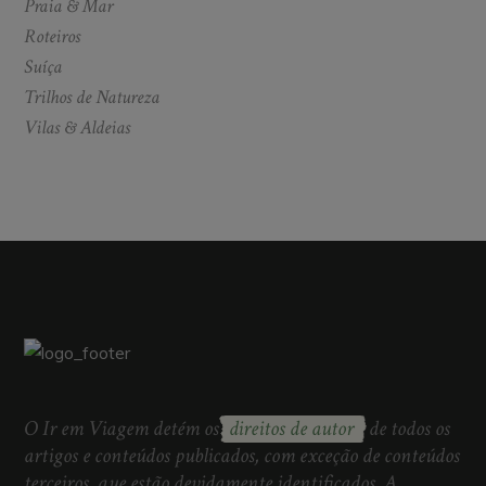
Praia & Mar
Roteiros
Suíça
Trilhos de Natureza
Vilas & Aldeias
O Ir em Viagem detém os
direitos de autor
de todos os
artigos e conteúdos publicados, com exceção de conteúdos
terceiros, que estão devidamente identificados. A