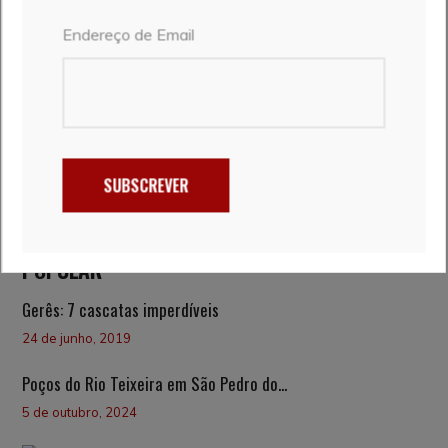
CAMINHOS DE SANTIAGO
TRILHOS DE NATUREZA
Endereço de Email
EXPERIÊNCIAS (ALOJAMENTO,
PRAIA & MAR
SUBSCREVER
GASTRONOMIA, AVENTURAS)
POPULAR
Gerês: 7 cascatas imperdíveis
24 de junho, 2019
Poços do Rio Teixeira em São Pedro do...
5 de outubro, 2024