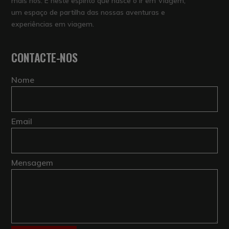
mais nós. É neste espírito que nasce o Ir em Viagem,
um espaço de partilha das nossas aventuras e
experiências em viagem.
CONTACTE-NOS
Nome
Email
Mensagem