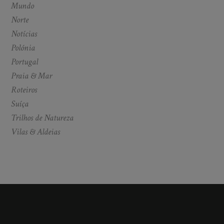
Mundo
Norte
Notícias
Polónia
Portugal
Praia & Mar
Roteiros
Suíça
Trilhos de Natureza
Vilas & Aldeias