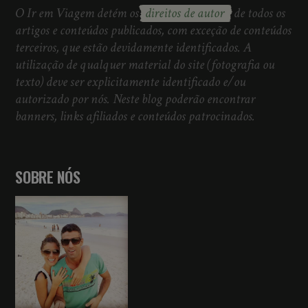
O Ir em Viagem detém os
direitos de autor
de todos os
artigos e conteúdos publicados, com exceção de conteúdos
terceiros, que estão devidamente identificados. A
utilização de qualquer material do site (fotografia ou
texto) deve ser explicitamente identificado e/ou
autorizado por nós. Neste blog poderão encontrar
banners, links afiliados e conteúdos patrocinados.
SOBRE NÓS