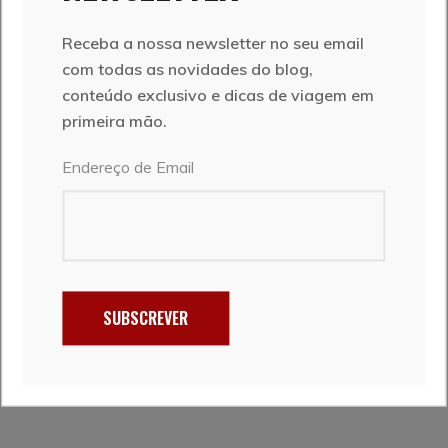
lema: o que interessa é IR, e nesse ir somos sempre
mais nós. É neste espírito que nasce o Ir em Viagem,
Receba a nossa newsletter no seu email
um espaço de partilha das nossas aventuras e
com todas as novidades do blog,
experiências em viagem.
conteúdo exclusivo e dicas de viagem em
primeira mão.
SIGA-NOS
Endereço de Email
SUBSCREVER