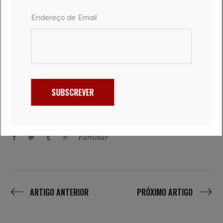
Endereço de Email
SUBSCREVER
arte & cultura
,
caminho português para santiago
,
Espanha
,
natureza
,
património da humanidade
,
trilhos
Partilhar
ARTIGO ANTERIOR
PRÓXIMO ARTIGO