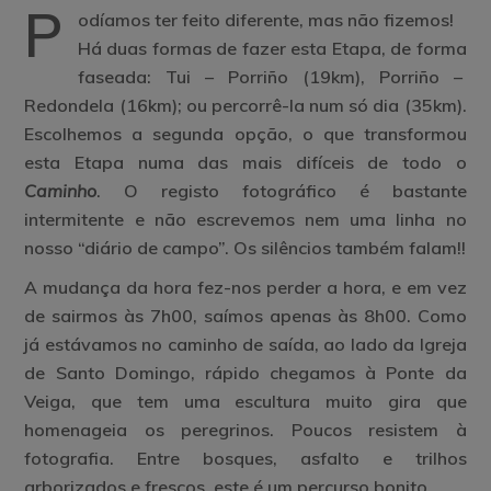
P
odíamos ter feito diferente, mas não fizemos!
Há duas formas de fazer esta Etapa, de forma
faseada: Tui – Porriño (19km), Porriño –
Redondela (16km); ou percorrê-la num só dia (35km).
Escolhemos a segunda opção, o que transformou
esta Etapa numa das mais difíceis de todo o
Caminho
. O registo fotográfico é bastante
intermitente e não escrevemos nem uma linha no
nosso “diário de campo”. Os silêncios também falam!!
A mudança da hora fez-nos perder a hora, e em vez
de sairmos às 7h00, saímos apenas às 8h00. Como
já estávamos no caminho de saída, ao lado da Igreja
de Santo Domingo, rápido chegamos à Ponte da
Veiga, que tem uma escultura muito gira que
homenageia os peregrinos. Poucos resistem à
fotografia. Entre bosques, asfalto e trilhos
arborizados e frescos, este é um percurso bonito.