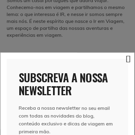
Somos um casal português que adora viajar.
Conhecemo-nos em viagem e partilhamos o mesmo
lema: o que interessa é IR, e nesse ir somos sempre
mais nós. É neste espírito que nasce o Ir em Viagem,
um espaço de partilha das nossas aventuras e
experiências em viagem.
SIGA-NOS
SUBSCREVA A NOSSA
NEWSLETTER
Receba a nossa newsletter no seu email
com todas as novidades do blog,
conteúdo exclusivo e dicas de viagem em
primeira mão.