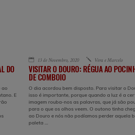
13 de Novembro, 2020
Vera e Marcelo
AL DO
VISITAR O DOURO: RÉGUA AO POCIN
DE COMBOIO
e ao
O dia acordou bem disposto. Para visitar o Do
ntano. E
isso é importante, porque quando a luz é a cer
rão
imagem rouba-nos as palavras, que já são po
para o que os olhos veem. O outono tinha ch
os
ao Douro e nós não podíamos perder aquela b
paleta