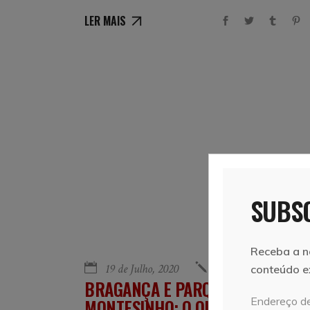
LER MAIS
SUBSC
Receba a n
19 de Julho, 2020
Vera e Marcelo
conteúdo e
BRAGANÇA E PARQUE NATURAL D
Endereço de
MONTESINHO: O QUE VISITAR