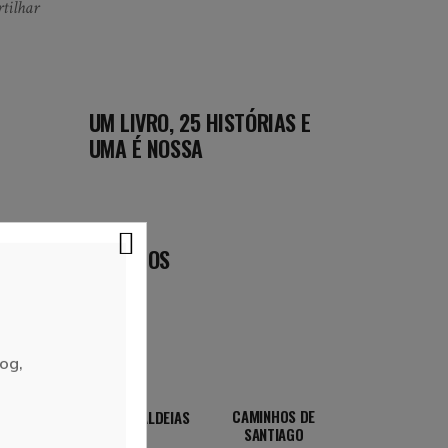
tilhar
UM LIVRO, 25 HISTÓRIAS E
UMA É NOSSA
DESTINOS
og,
A DE
CAMINHOS DE
VILAS & ALDEIAS
SANTIAGO