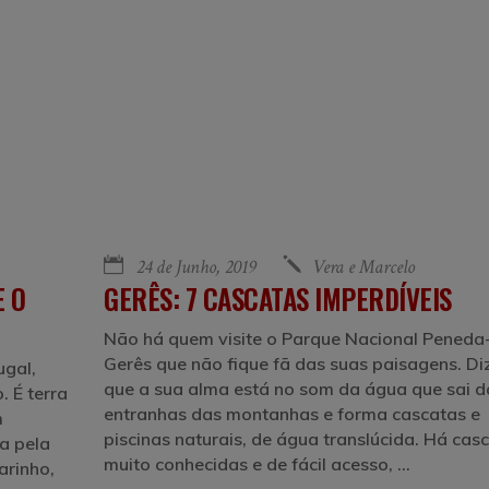
24 de Junho, 2019
Vera e Marcelo
E O
GERÊS: 7 CASCATAS IMPERDÍVEIS
Não há quem visite o Parque Nacional Peneda
Gerês que não fique fã das suas paisagens. D
ugal,
que a sua alma está no som da água que sai d
. É terra
entranhas das montanhas e forma cascatas e
m
piscinas naturais, de água translúcida. Há cas
a pela
muito conhecidas e de fácil acesso,
arinho,