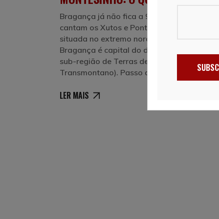
Bragança já não fica a 9 horas de distânci
cantam os Xutos e Pontapés, mas continua
situada no extremo nordeste de Portugal.
Bragança é capital do distrito, na Região N
sub-região de Terras de Trás-os-Montes (
SUBSC
Transmontano). Passo a passo, de mapa 
LER MAIS