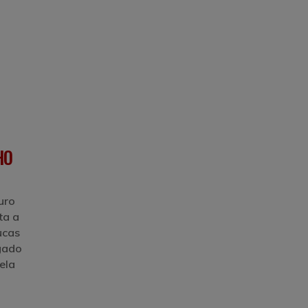
HO
uro
ta a
ucas
egado
ela