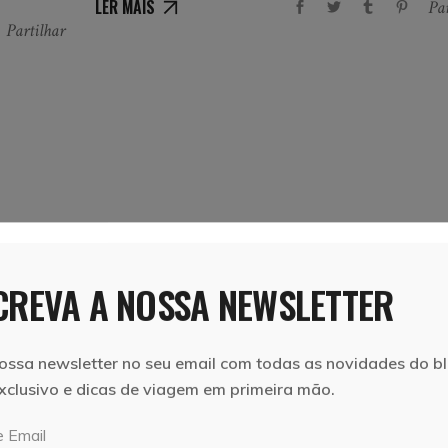
LER MAIS
Par
Partilhar
REVA A NOSSA NEWSLETTER
ossa newsletter no seu email com todas as novidades do bl
5 de Julho, 2020
Vera e Marcelo
xclusivo e dicas de viagem em primeira mão.
E
O QUE VISITAR E FAZER EM VILA NOV
 Email
CERVEIRA