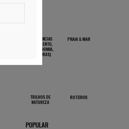
 o
uma
itado
ra,
Esta
EXPERIÊNCIAS
PRAIA & MAR
isar
(ALOJAMENTO,
GASTRONOMIA,
AVENTURAS)
tilhar
TRILHOS DE
ROTEIROS
NATUREZA
POPULAR